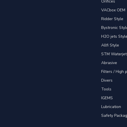
Orifices
VACbox OEM
Ridder Style
Bystronic Styl
H2O jets Styl
Allfi Style
STM Waterjet
Abrasive
Filters / High
Divers
Tools
IGEMS
Lubrication
Safety Packa