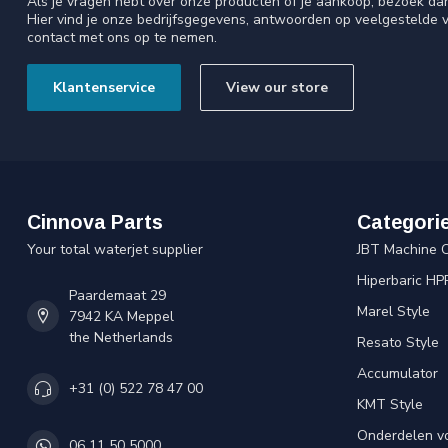
Als je vragen hebt over onze producten of je aankoop, bezoek da
Hier vind je onze bedrijfsgegevens, antwoorden op veelgestelde 
contact met ons op te nemen.
Klantenservice
View our store
Cinnova Parts
Categori
Your total waterjet supplier
JBT Machine 
Hiperbaric HP
Paardemaat 29
Marel Style
7942 KA Meppel
the Netherlands
Resato Style
Accumulator
+31 (0) 522 78 47 00
KMT Style
Onderdelen v
06 11 50 5000