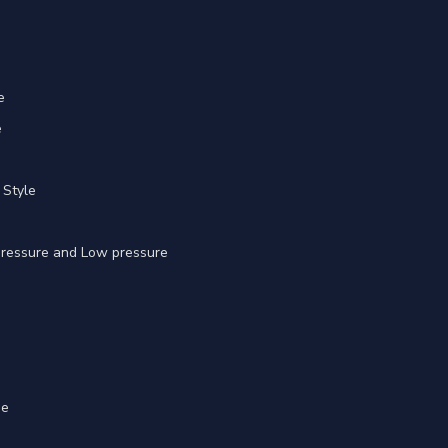
e
e
 Style
 pressure and Low pressure
ge