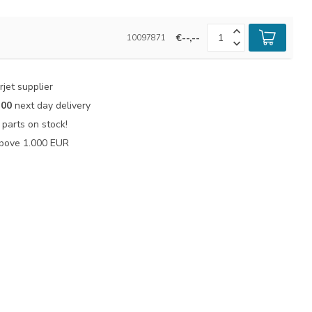
€--,--
10097871
jet supplier
:00
next day delivery
parts on stock!
bove 1.000 EUR