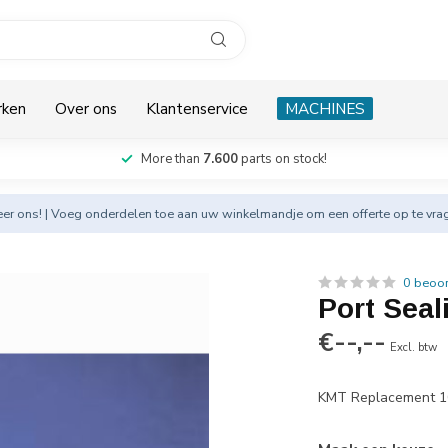
rken
Over ons
Klantenservice
MACHINES
More than
7.600
parts on stock!
eer
ons! | Voeg onderdelen toe aan uw winkelmandje om een offerte op te vra
0 beoo
Port Seal
€--,--
Excl. btw
KMT Replacement 