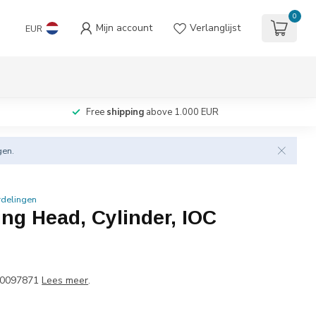
0
Mijn account
Verlanglijst
EUR
Free
shipping
above 1.000 EUR
gen.
rdelingen
ing Head, Cylinder, IOC
10097871
Lees meer
.