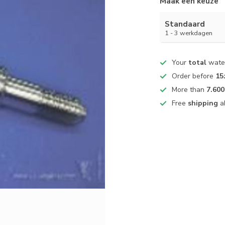
Maak een keuze
Standaard
1 - 3 werkdagen
Your
total
water
Order before
15
More than
7.600
Free
shipping
a