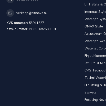
BFT Style & 
Intermac Styl
verkoop@cinnova.nl
Waterjet Syst
KVK nummer:
53941527
OMAX Style
btw-nummer:
NL851082580B01
Accustream O
Waterjet Swed
Waterjet Corpo
Finjet Muotote
Jet Cut OEM o
CMS Tecnocut 
Techni Waterj
HP Fitting & T
Swivels
Focusing Nozz