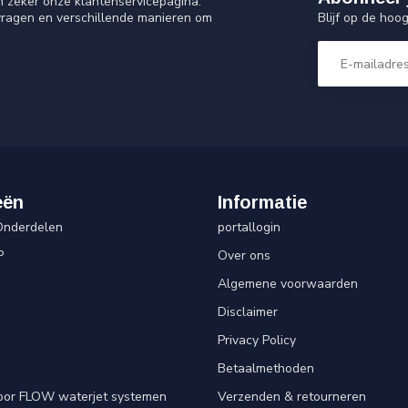
n zeker onze klantenservicepagina.
Blijf op de hoo
vragen en verschillende manieren om
eën
Informatie
Onderdelen
portallogin
P
Over ons
Algemene voorwaarden
Disclaimer
Privacy Policy
Betaalmethoden
oor FLOW waterjet systemen
Verzenden & retourneren