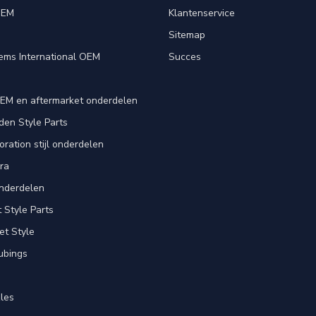
OEM
Klantenservice
e
Sitemap
ems International OEM
Succes
EM en aftermarket onderdelen
en Style Parts
ration stijl onderdelen
ra
nderdelen
Style Parts
et Style
ubings
les