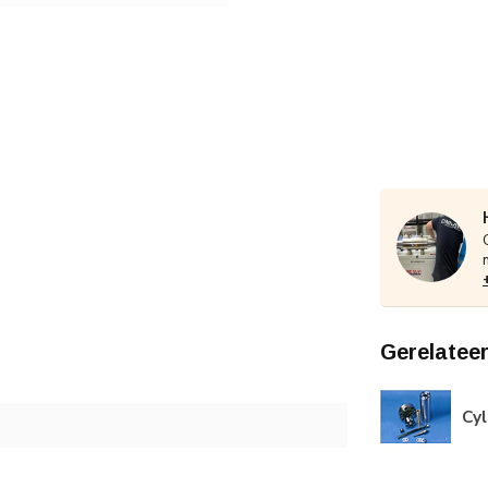
Gerelatee
Cyl