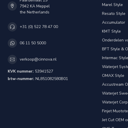
Paardemaat 29
Marel Style
7942 KA Meppel
the Netherlands
Resato Style
Accumulator
+31 (0) 522 78 47 00
KMT Style
Onderdelen v
06 11 50 5000
BFT Style & 
Intermac Styl
verkoop@cinnova.nl
Waterjet Syst
KVK nummer:
53941527
OMAX Style
btw-nummer:
NL851082580B01
Accustream O
Waterjet Swed
Waterjet Corpo
Finjet Muotote
Jet Cut OEM o