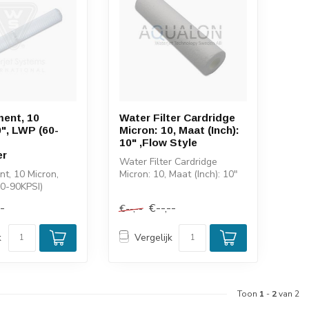
ment, 10
Water Filter Cardridge
0", LWP (60-
Micron: 10, Maat (Inch):
10" ,Flow Style
er
Water Filter Cardridge
nt, 10 Micron,
Micron: 10, Maat (Inch): 10"
60-90KPSI)
,Flow Style
--
€--,--
€--,--
k
Vergelijk
Toon
1
-
2
van 2