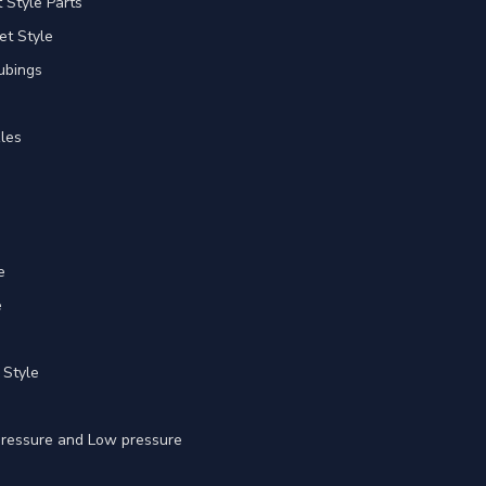
Style Parts
et Style
ubings
les
e
e
 Style
 pressure and Low pressure