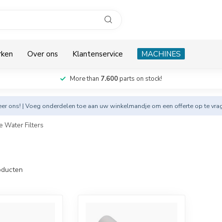
rken
Over ons
Klantenservice
MACHINES
More than
7.600
parts on stock!
eer
ons! | Voeg onderdelen toe aan uw winkelmandje om een offerte op te vra
 Water Filters
ducten