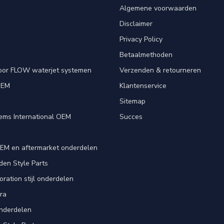
Algemene voorwaarden
Disclaimer
Privacy Policy
Betaalmethoden
oor FLOW waterjet systemen
Verzenden & retourneren
OEM
Klantenservice
e
Sitemap
ems International OEM
Succes
EM en aftermarket onderdelen
en Style Parts
ration stijl onderdelen
ra
nderdelen