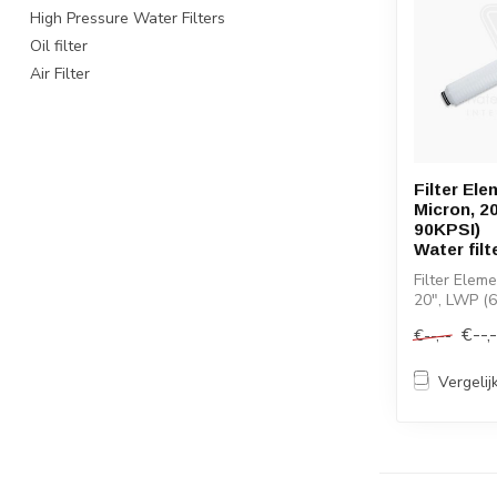
High Pressure Water Filters
Oil filter
Air Filter
Filter Ele
Micron, 2
90KPSI)
Water filt
Filter Eleme
20", LWP (
Water filter
€--,
€--,--
Vergelij