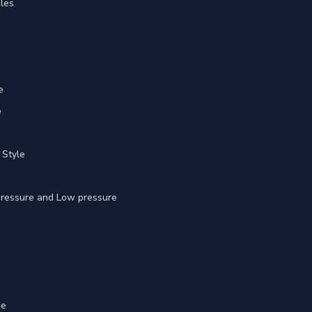
les
e
e
 Style
 pressure and Low pressure
ge