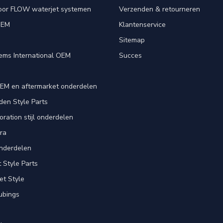
oor FLOW waterjet systemen
Verzenden & retourneren
OEM
Klantenservice
e
Sitemap
ems International OEM
Succes
EM en aftermarket onderdelen
en Style Parts
ration stijl onderdelen
ra
nderdelen
Style Parts
et Style
ubings