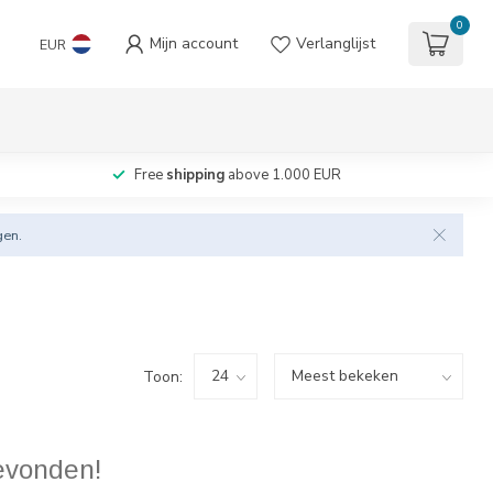
0
Mijn account
Verlanglijst
EUR
Free
shipping
above 1.000 EUR
gen.
Toon:
evonden!