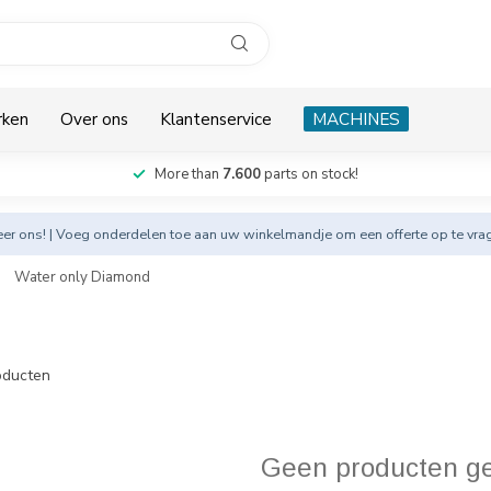
rken
Over ons
Klantenservice
MACHINES
More than
7.600
parts on stock!
eer
ons! | Voeg onderdelen toe aan uw winkelmandje om een offerte op te vra
Water only Diamond
ducten
Geen producten g