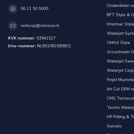
Onderdelen v
06 11 50 5000
BFT Style & 
Intermac Styl
verkoop@cinnova.nl
Waterjet Syst
KVK nummer:
53941527
OMAX Style
btw-nummer:
NL851082580B01
Accustream O
Waterjet Swed
Waterjet Corpo
Finjet Muotote
Jet Cut OEM o
CMS Tecnocut 
Techni Waterj
HP Fitting & T
Swivels