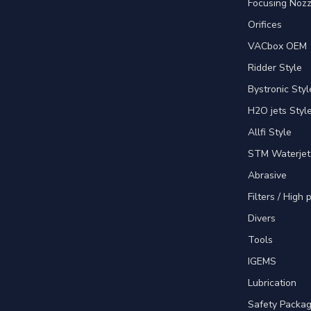
Focusing Nozz
Orifices
VACbox OEM
Ridder Style
Bystronic Styl
H2O jets Styl
Allfi Style
STM Waterjet
Abrasive
Filters / High
Divers
Tools
IGEMS
Lubrication
Safety Packa