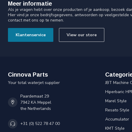
Meer informatie
Als je vragen hebt over onze producten of je aankoop, bezoek da
Hier vind je onze bedrijfsgegevens, antwoorden op veelgestelde 
contact met ons op te nemen.
Klantenservice
View our store
Cinnova Parts
Categori
Your total waterjet supplier
JBT Machine 
Hiperbaric HP
Paardemaat 29
Marel Style
7942 KA Meppel
the Netherlands
Resato Style
Accumulator
+31 (0) 522 78 47 00
KMT Style