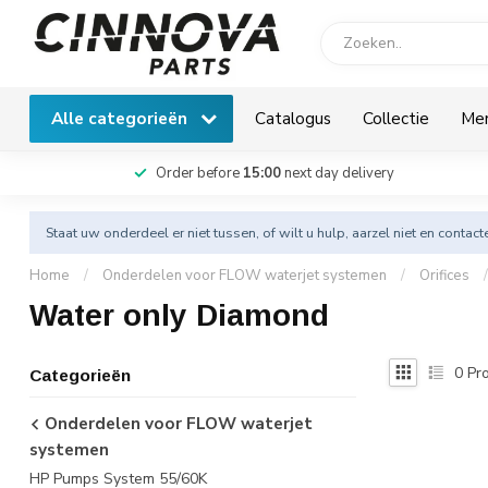
Alle categorieën
Catalogus
Collectie
Me
Order before
15:00
next day delivery
Staat uw onderdeel er niet tussen, of wilt u hulp, aarzel niet en
contact
Home
/
Onderdelen voor FLOW waterjet systemen
/
Orifices
/
Water only Diamond
0
Pro
Categorieën
Onderdelen voor FLOW waterjet
systemen
HP Pumps System 55/60K