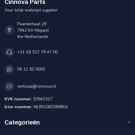
Cinnova Parts
Your total waterjet supplier
Paardemaat 29
7942 KA Meppel
the Netherlands
+31 (0) 522 78 47 00
06 11 50 5000
verkoop@cinnova.nl
KVK nummer:
53941527
btw-nummer:
NL851082580B01
Categorieën