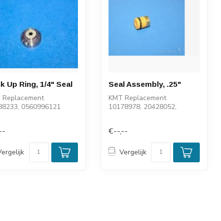
k Up Ring, 1/4" Seal
Seal Assembly, .25"
 Replacement
KMT Replacement
88233, 0560996121
10178978, 20428052,
0560996123
--
€--,--
Vergelijk
Vergelijk