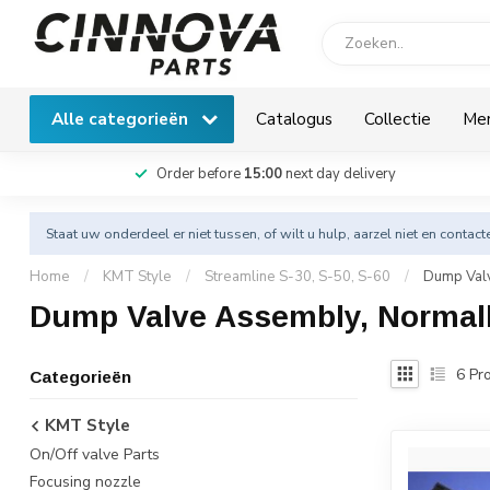
Alle categorieën
Catalogus
Collectie
Me
Order before
15:00
next day delivery
Staat uw onderdeel er niet tussen, of wilt u hulp, aarzel niet en
contact
Home
/
KMT Style
/
Streamline S-30, S-50, S-60
/
Dump Val
Dump Valve Assembly, Normal
6
Pro
Categorieën
KMT Style
On/Off valve Parts
Focusing nozzle