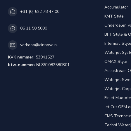
Accumulator
+31 (0) 522 78 47 00
KMT Style
Onderdelen v
06 11 50 5000
BFT Style & 
Intermac Styl
verkoop@cinnova.nl
Waterjet Syst
KVK nummer:
53941527
OMAX Style
btw-nummer:
NL851082580B01
Accustream O
Waterjet Swed
Waterjet Corpo
Finjet Muotote
Jet Cut OEM o
CMS Tecnocut 
Techni Waterj