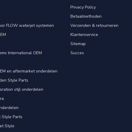
Privacy Policy
Betaalmethoden
oor FLOW waterjet systemen
Verzenden & retourneren
OEM
Klantenservice
e
Sitemap
ems International OEM
Succes
EM en aftermarket onderdelen
en Style Parts
ration stijl onderdelen
ra
nderdelen
Style Parts
et Style