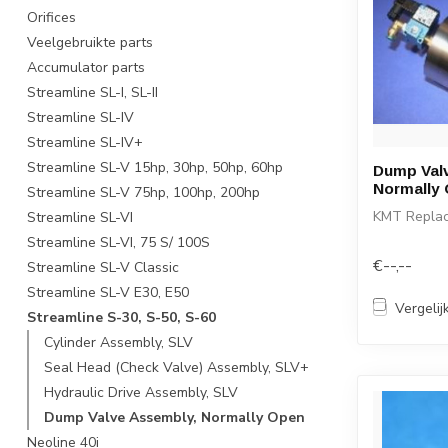
Orifices
Veelgebruikte parts
Accumulator parts
Streamline SL-I, SL-II
Streamline SL-IV
Streamline SL-IV+
Streamline SL-V 15hp, 30hp, 50hp, 60hp
Dump Val
Normally
Streamline SL-V 75hp, 100hp, 200hp
KMT Repla
Streamline SL-VI
Streamline SL-VI, 75 S/ 100S
€--,--
Streamline SL-V Classic
Streamline SL-V E30, E50
Vergelij
Streamline S-30, S-50, S-60
Cylinder Assembly, SLV
Seal Head (Check Valve) Assembly, SLV+
Hydraulic Drive Assembly, SLV
Dump Valve Assembly, Normally Open
Neoline 40i