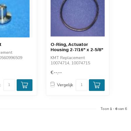
t
O-Ring, Actuator
Housing 2-7/16" x 2-5/8"
cement
 0560996509
KMT Replacement
10074714, 10074715
€--,--
k
Vergelijk
Toon
1
-
6
van 6