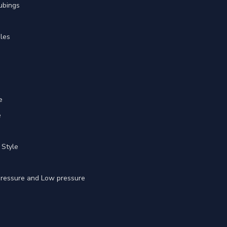
ubings
les
e
e
 Style
 pressure and Low pressure