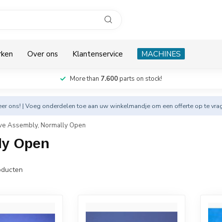
rken
Over ons
Klantenservice
MACHINES
More than
7.600
parts on stock!
eer
ons! | Voeg onderdelen toe aan uw winkelmandje om een offerte op te vra
ve Assembly, Normally Open
ly Open
ducten