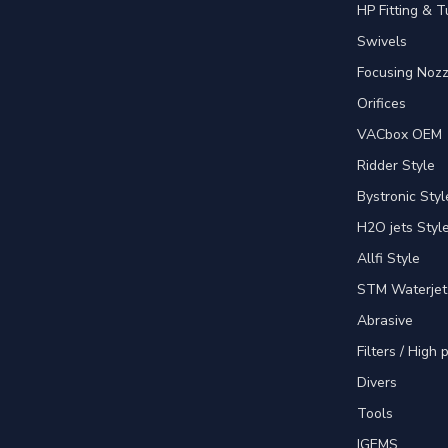
HP Fitting & T
Swivels
Focusing Nozz
Orifices
VACbox OEM
Ridder Style
Bystronic Styl
H2O jets Styl
Allfi Style
STM Waterjet
Abrasive
Filters / High
Divers
Tools
IGEMS