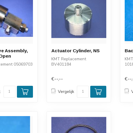
ve Assembly,
Actuator Cylinder, NS
Bac
 Open
KMT Replacement
KMT
cement 05069703
BV401184
101
€--,--
€--,
k
Vergelijk