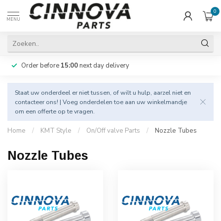
0
MENU
Order before
15:00
next day delivery
Staat uw onderdeel er niet tussen, of wilt u hulp, aarzel niet en
contacteer
ons! | Voeg onderdelen toe aan uw winkelmandje
om een offerte op te vragen.
Home
/
KMT Style
/
On/Off valve Parts
/
Nozzle Tubes
Nozzle Tubes