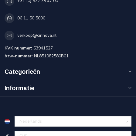
+31 (0) 522 78 47 00
06 11 50 5000
verkoop@cinnova.nl
KVK nummer:
53941527
btw-nummer:
NL851082580B01
Categorieën
Informatie