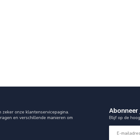
Abonneer 
n zeker onze klantenservicepagina.
Blijf op de hoo
vragen en verschillende manieren om