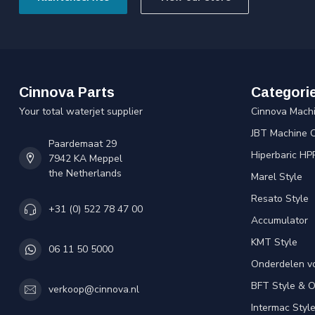
Cinnova Parts
Categori
Your total waterjet supplier
Cinnova Mach
JBT Machine 
Paardemaat 29
Hiperbaric HP
7942 KA Meppel
the Netherlands
Marel Style
Resato Style
+31 (0) 522 78 47 00
Accumulator
KMT Style
06 11 50 5000
Onderdelen v
BFT Style & 
verkoop@cinnova.nl
Intermac Styl