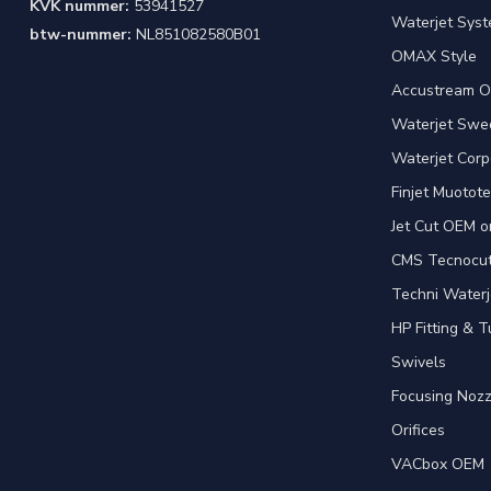
KVK nummer:
53941527
Waterjet Syst
btw-nummer:
NL851082580B01
OMAX Style
Accustream O
Waterjet Swed
Waterjet Corpo
Finjet Muotote
Jet Cut OEM o
CMS Tecnocut 
Techni Waterj
HP Fitting & T
Swivels
Focusing Nozz
Orifices
VACbox OEM