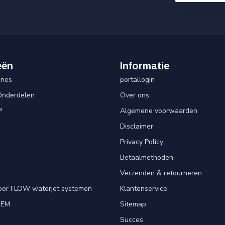
eën
Informatie
ines
portallogin
Onderdelen
Over ons
P
Algemene voorwaarden
Disclaimer
Privacy Policy
Betaalmethoden
Verzenden & retourneren
oor FLOW waterjet systemen
Klantenservice
OEM
Sitemap
e
Succes