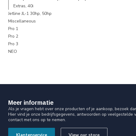
Extras, 40i
Jetline JL-1 30hp, 50hp
Miscellaneous
Pro 1
Pro 2
Pro 3
NEO
Meer informatie
Als je vragen hebt over onze producten of je aankoop, bezoek da
Hier vind je onze bedrijfsgegevens, antwoorden op veelgestelde 
contact met ons op te nemen.
Klantenservice
View our store