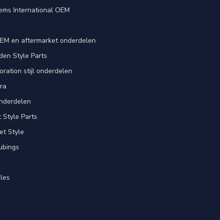
ems International OEM
EM en aftermarket onderdelen
en Style Parts
ration stijl onderdelen
ra
nderdelen
Style Parts
et Style
ubings
les