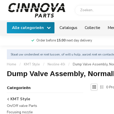
Alle categorieën
Catalogus
Collectie
Me
Order before
15:00
next day delivery
Staat uw onderdeel er niet tussen, of wilt u hulp, aarzel niet en
contact
Home
/
KMT Style
/
Neoline 40i
/
Dump Valve Assembly, No
Dump Valve Assembly, Normal
0
Pro
Categorieën
KMT Style
On/Off valve Parts
Focusing nozzle