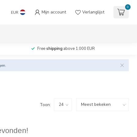
0
Mijn account
Verlanglijst
EUR
Free
shipping
above 1.000 EUR
gen.
Toon:
evonden!