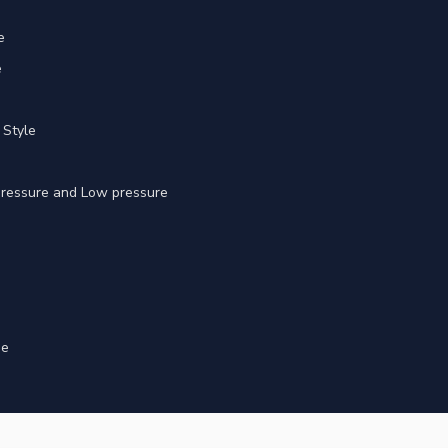
e
e
 Style
 pressure and Low pressure
ge