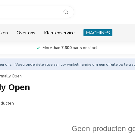
rken
Over ons
Klantenservice
MACHINES
More than
7.600
parts on stock!
eer
ons! | Voeg onderdelen toe aan uw winkelmandje om een offerte op te vra
rmally Open
ly Open
ducten
Geen producten g