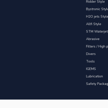
Ridder Style
Bystronic Styl
H2O jets Styl
Allfi Style
STM Waterjet
Abrasive
Filters / High
Divers
Tools
IGEMS
Lubrication
Safety Packa