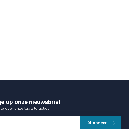
je op onze nieuwsbrief
gte over onze laatste acties
Abonneer