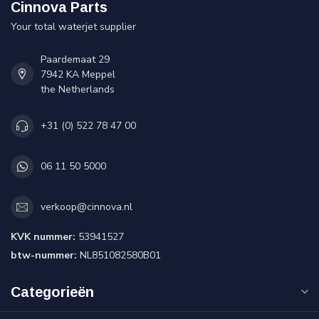
Cinnova Parts
Your total waterjet supplier
Paardemaat 29
7942 KA Meppel
the Netherlands
+31 (0) 522 78 47 00
06 11 50 5000
verkoop@cinnova.nl
KVK nummer:
53941527
btw-nummer:
NL851082580B01
Categorieën