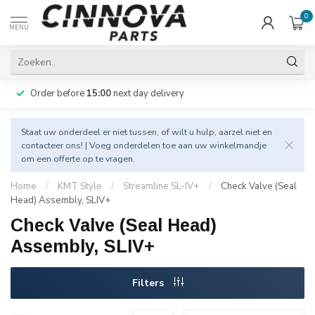
0
MENU
Order before
15:00
next day delivery
Staat uw onderdeel er niet tussen, of wilt u hulp, aarzel niet en
contacteer
ons! | Voeg onderdelen toe aan uw winkelmandje
om een offerte op te vragen.
Home
/
KMT Style
/
Streamline SL-IV+
/
Check Valve (Seal
Head) Assembly, SLIV+
Check Valve (Seal Head)
Assembly, SLIV+
Filters