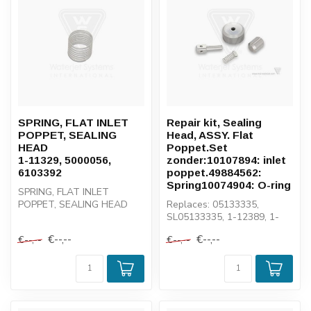
SPRING, FLAT INLET
Repair kit, Sealing
POPPET, SEALING
Head, ASSY. Flat
HEAD
Poppet.Set
1-11329, 5000056,
zonder:10107894: inlet
6103392
poppet.49884562:
Spring10074904: O-ring
SPRING, FLAT INLET
POPPET, SEALING HEAD
Replaces: 05133335,
1-11329, 5000056, 6103392
SL05133335, 1-12389, 1-
14338, 12389, 105305
€--,--
€--,--
€--,--
€--,--