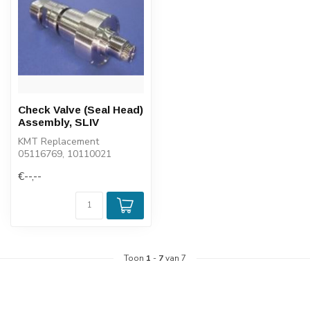
Check Valve (Seal Head)
Assembly, SLIV
KMT Replacement
05116769, 10110021
€--,--
Toon
1
-
7
van 7