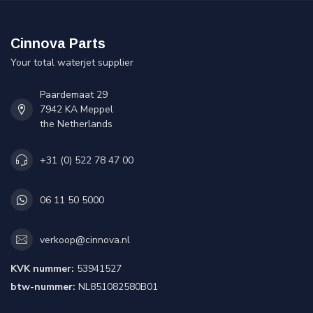
Cinnova Parts
Your total waterjet supplier
Paardemaat 29
7942 KA Meppel
the Netherlands
+31 (0) 522 78 47 00
06 11 50 5000
verkoop@cinnova.nl
KVK nummer:
53941527
btw-nummer:
NL851082580B01