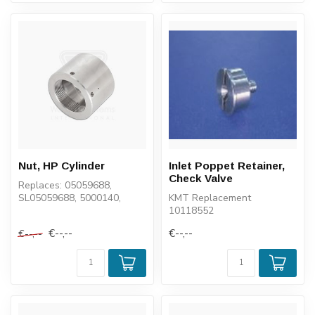
Nut, HP Cylinder
Inlet Poppet Retainer,
Check Valve
Replaces: 05059688,
SL05059688, 5000140,
KMT Replacement
103446
10118552
€--,--
€--,--
€--,--