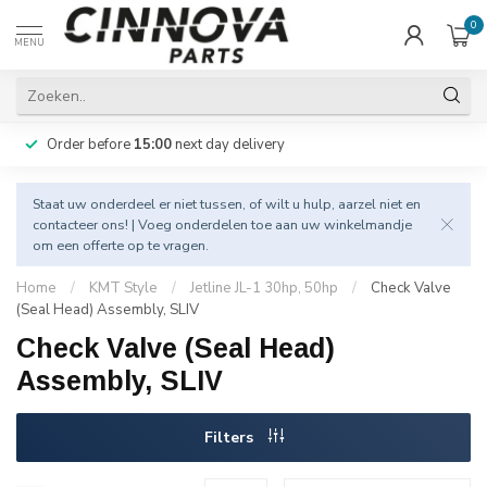
0
MENU
Order before
15:00
next day delivery
Staat uw onderdeel er niet tussen, of wilt u hulp, aarzel niet en
contacteer
ons! | Voeg onderdelen toe aan uw winkelmandje
om een offerte op te vragen.
Home
/
KMT Style
/
Jetline JL-1 30hp, 50hp
/
Check Valve
(Seal Head) Assembly, SLIV
Check Valve (Seal Head)
Assembly, SLIV
Filters