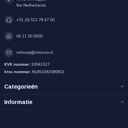
the Netherlands
+31 (0) 522 78 47 00
06 11 50 5000
verkoop@cinnova.nl
KVK nummer:
53941527
btw-nummer:
NL851082580B01
Categorieën
Informatie