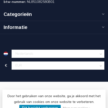
btw-nummer:
NL851082580B01
Categorieën
Informatie
€
Door het gebruiken van onze website, ga je akkoord met het
gebruik van cookies om onze website te verbeteren.
© Copyright 2026 Cinnova Parts
- Powered by
Lightspeed
-
Lightspeed design
by
Dyvelopment
Dit bericht verbergen
Meer over cookies »