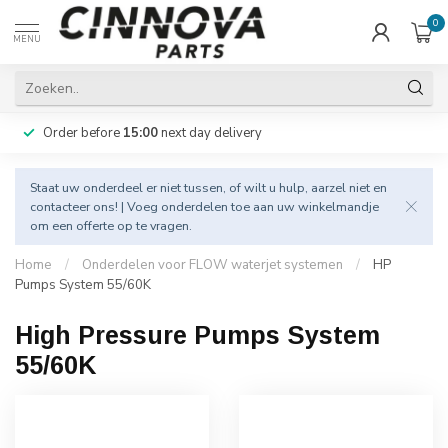
0
MENU
Order before
15:00
next day delivery
Staat uw onderdeel er niet tussen, of wilt u hulp, aarzel niet en
contacteer
ons! | Voeg onderdelen toe aan uw winkelmandje
om een offerte op te vragen.
Home
/
Onderdelen voor FLOW waterjet systemen
/
HP
Pumps System 55/60K
High Pressure Pumps System
55/60K