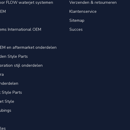
oor FLOW waterjet systemen
Verzenden & retourneren
OEM
Klantenservice
e
Sitemap
ems International OEM
Succes
EM en aftermarket onderdelen
en Style Parts
ration stijl onderdelen
ra
nderdelen
Style Parts
et Style
ubings
les