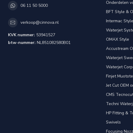
Onderdelen v
06 11 50 5000
BFT Style & 
Intermac Styl
verkoop@cinnova.nl
Waterjet Syst
KVK nummer:
53941527
OMAX Style
btw-nummer:
NL851082580B01
Accustream O
Waterjet Swed
Waterjet Corpo
Finjet Muotote
Jet Cut OEM o
CMS Tecnocut 
Techni Waterj
HP Fitting & T
Swivels
Focusing Nozz