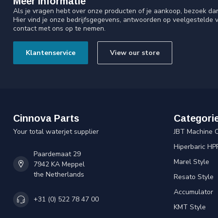
Meer informatie
Als je vragen hebt over onze producten of je aankoop, bezoek da
Hier vind je onze bedrijfsgegevens, antwoorden op veelgestelde 
contact met ons op te nemen.
Klantenservice
View our store
Cinnova Parts
Categori
Your total waterjet supplier
JBT Machine 
Hiperbaric HP
Paardemaat 29
Marel Style
7942 KA Meppel
the Netherlands
Resato Style
Accumulator
+31 (0) 522 78 47 00
KMT Style