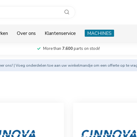
rken
Over ons
Klantenservice
MACHINES
More than
7.600
parts on stock!
eer
ons! | Voeg onderdelen toe aan uw winkelmandje om een offerte op te vra