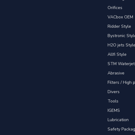
Orifices
VACbox OEM
Ridder Style
Bystronic Styl
H2O jets Styl
Allfi Style
STM Waterjet
Abrasive
Filters / High
Divers
Tools
IGEMS
Lubrication
Safety Packa