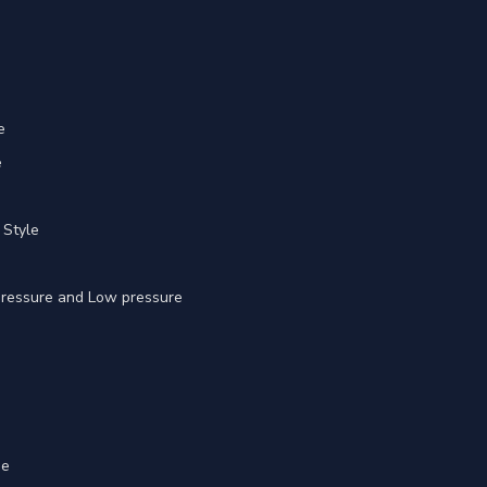
e
e
 Style
 pressure and Low pressure
ge