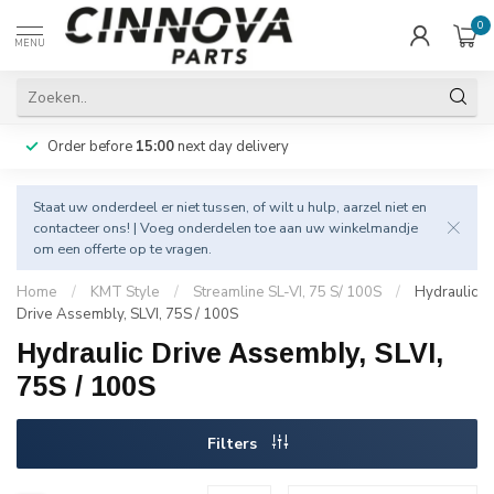
0
MENU
Order before
15:00
next day delivery
Staat uw onderdeel er niet tussen, of wilt u hulp, aarzel niet en
contacteer
ons! | Voeg onderdelen toe aan uw winkelmandje
om een offerte op te vragen.
Home
/
KMT Style
/
Streamline SL-VI, 75 S/ 100S
/
Hydraulic
Drive Assembly, SLVI, 75S / 100S
Hydraulic Drive Assembly, SLVI,
75S / 100S
Filters