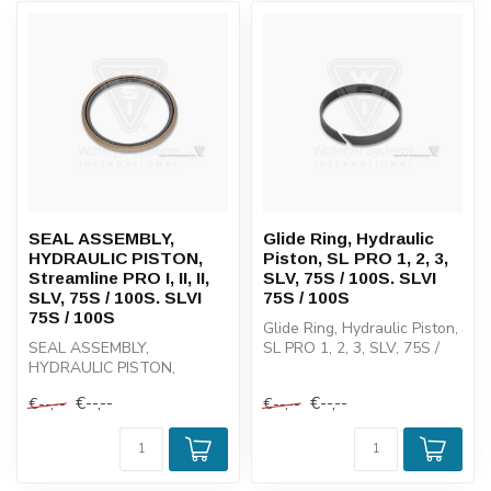
SEAL ASSEMBLY,
Glide Ring, Hydraulic
HYDRAULIC PISTON,
Piston, SL PRO 1, 2, 3,
Streamline PRO I, II, II,
SLV, 75S / 100S. SLVI
SLV, 75S / 100S. SLVI
75S / 100S
75S / 100S
Glide Ring, Hydraulic Piston,
SEAL ASSEMBLY,
SL PRO 1, 2, 3, SLV, 75S /
HYDRAULIC PISTON,
100S. SLVI 75S / 100S
Streamline PRO I, II, II, SLV,
€--,--
€--,--
€--,--
€--,--
75S / 100S. SLVI...