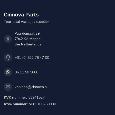
Cinnova Parts
Your total waterjet supplier
Paardemaat 29
7942 KA Meppel
the Netherlands
+31 (0) 522 78 47 00
06 11 50 5000
verkoop@cinnova.nl
KVK nummer:
53941527
btw-nummer:
NL851082580B01