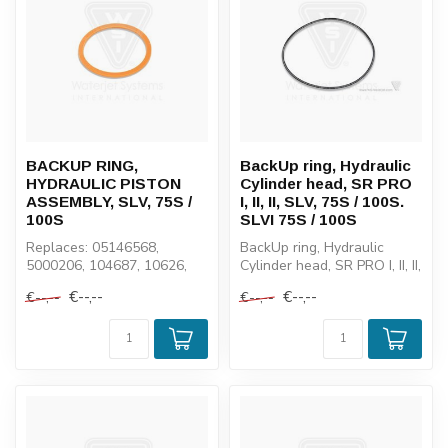
BACKUP RING,
BackUp ring, Hydraulic
HYDRAULIC PISTON
Cylinder head, SR PRO
ASSEMBLY, SLV, 75S /
I, II, II, SLV, 75S / 100S.
100S
SLVI 75S / 100S
Replaces: 05146568,
BackUp ring, Hydraulic
5000206, 104687, 10626,
Cylinder head, SR PRO I, II, II,
SF05146568
SLV, 75S / 100S. SLVI 75...
€--,--
€--,--
€--,--
€--,--