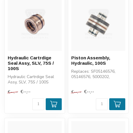
Hydraulic Cartrdige
Piston Assembly,
Seal Assy, SLV, 75S /
Hydraulic, 100S
100S
Replaces: SF05146576,
Hydraulic Cartrdige Seal
05146576, 5000202,
Assy, SLV, 75S / 100S
104547, 10623
€--,--
€--,--
€--,--
€--,--