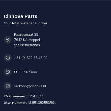
Cinnova Parts
Your total waterjet supplier
Paardemaat 29
7942 KA Meppel
the Netherlands
+31 (0) 522 78 47 00
06 11 50 5000
verkoop@cinnova.nl
KVK nummer:
53941527
btw-nummer:
NL851082580B01