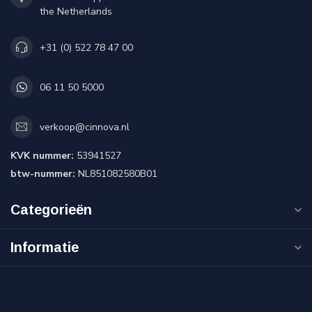
the Netherlands
+31 (0) 522 78 47 00
06 11 50 5000
verkoop@cinnova.nl
KVK nummer:
53941527
btw-nummer:
NL851082580B01
Categorieën
Informatie