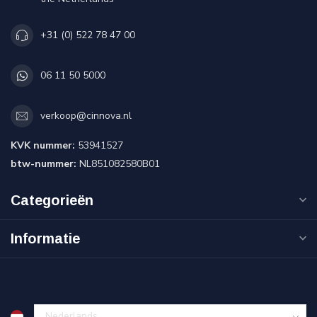
+31 (0) 522 78 47 00
06 11 50 5000
verkoop@cinnova.nl
KVK nummer:
53941527
btw-nummer:
NL851082580B01
Categorieën
Informatie