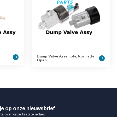
Dump Valve Assembly, Normally
Open
je op onze nieuwsbrief
gte over onze laatste acties