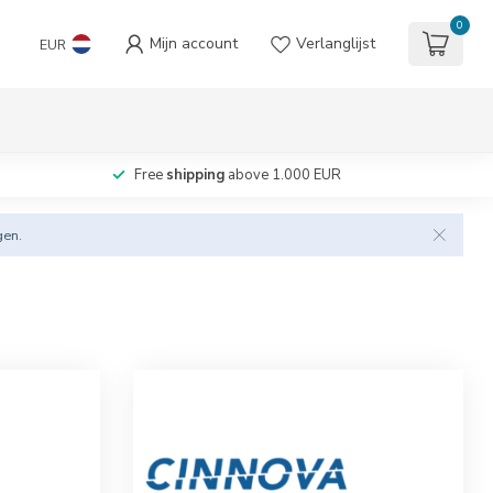
0
Mijn account
Verlanglijst
EUR
Free
shipping
above 1.000 EUR
gen.