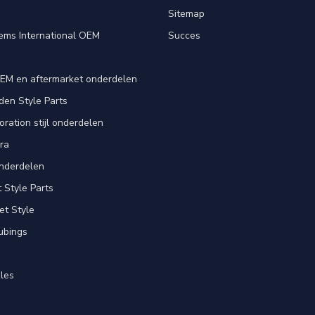
e
Sitemap
ems International OEM
Succes
EM en aftermarket onderdelen
en Style Parts
ration stijl onderdelen
ra
nderdelen
Style Parts
et Style
ubings
les