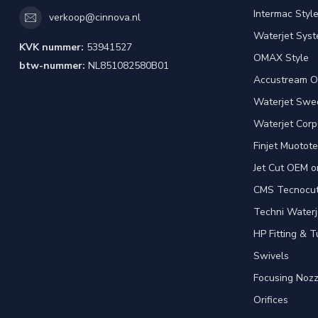
Intermac Styl
verkoop@cinnova.nl
Waterjet Syst
KVK nummer:
53941527
OMAX Style
btw-nummer:
NL851082580B01
Accustream O
Waterjet Swed
Waterjet Corpo
Finjet Muotote
Jet Cut OEM o
CMS Tecnocut 
Techni Waterj
HP Fitting & T
Swivels
Focusing Nozz
Orifices