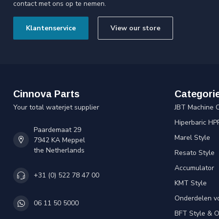
contact met ons op te nemen.
Klantenservice
View our store
Cinnova Parts
Categori
Your total waterjet supplier
JBT Machine 
Hiperbaric HP
Paardemaat 29
Marel Style
7942 KA Meppel
the Netherlands
Resato Style
Accumulator
+31 (0) 522 78 47 00
KMT Style
Onderdelen v
06 11 50 5000
BFT Style & 