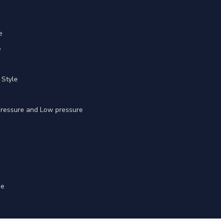
e
e
 Style
 pressure and Low pressure
ge