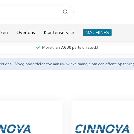
rken
Over ons
Klantenservice
MACHINES
More than
7.600
parts on stock!
eer
ons! | Voeg onderdelen toe aan uw winkelmandje om een offerte op te vra