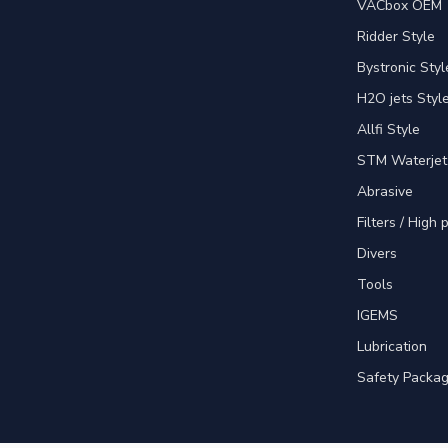
VACbox OEM
Ridder Style
Bystronic Styl
H2O jets Styl
Allfi Style
STM Waterjet
Abrasive
Filters / High
Divers
Tools
IGEMS
Lubrication
Safety Packa