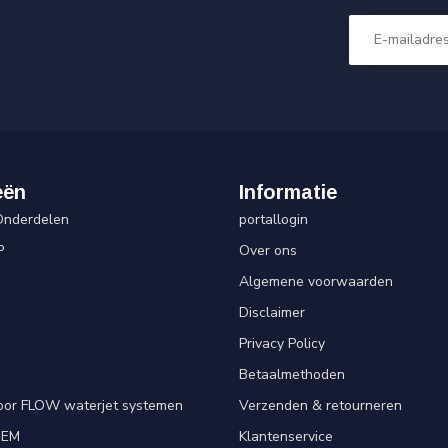
eën
Informatie
Onderdelen
portallogin
P
Over ons
Algemene voorwaarden
Disclaimer
Privacy Policy
Betaalmethoden
oor FLOW waterjet systemen
Verzenden & retourneren
OEM
Klantenservice