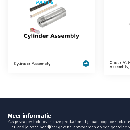
Check Val
Cylinder Assembly
Assembly,
Meer informatie
Als je vragen hebt over onze producten of je aankoop, bezoek da
Hier vind je onze bedrijfsgegevens, antwoorden op veelgestelde 