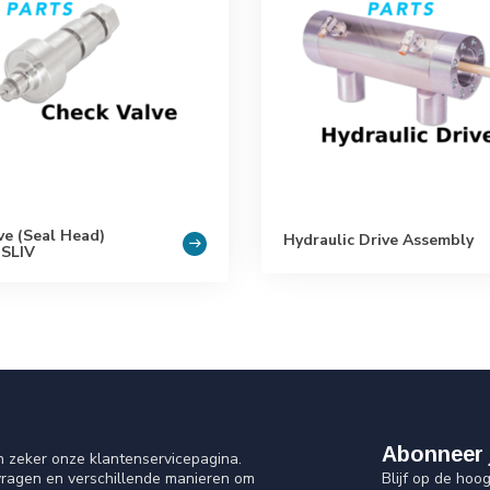
ve (Seal Head)
Hydraulic Drive Assembly
 SLIV
Abonneer 
n zeker onze klantenservicepagina.
Blijf op de hoo
vragen en verschillende manieren om