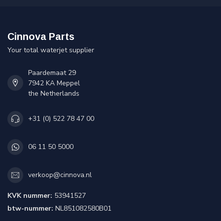
Cinnova Parts
Your total waterjet supplier
Paardemaat 29
7942 KA Meppel
the Netherlands
+31 (0) 522 78 47 00
06 11 50 5000
verkoop@cinnova.nl
KVK nummer:
53941527
btw-nummer:
NL851082580B01