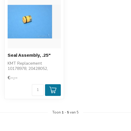
Seal Assembly, .25"
KMT Replacement
10178978, 20428052,
0560996123
€--,--
Toon
1
-
5
van 5