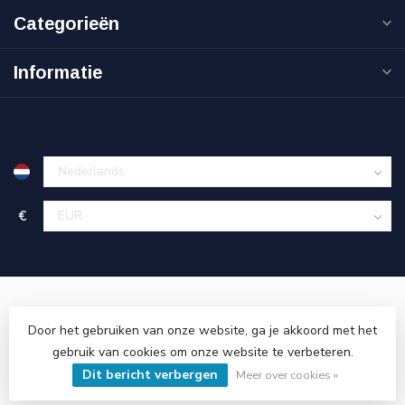
Categorieën
Informatie
€
Door het gebruiken van onze website, ga je akkoord met het
gebruik van cookies om onze website te verbeteren.
© Copyright 2026 Cinnova Parts
- Powered by
Lightspeed
-
Lightspeed design
by
Dyvelopment
Dit bericht verbergen
Meer over cookies »