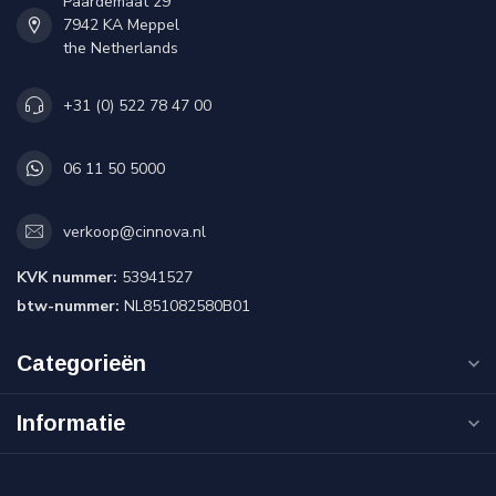
Paardemaat 29
7942 KA Meppel
the Netherlands
+31 (0) 522 78 47 00
06 11 50 5000
verkoop@cinnova.nl
KVK nummer:
53941527
btw-nummer:
NL851082580B01
Categorieën
Informatie