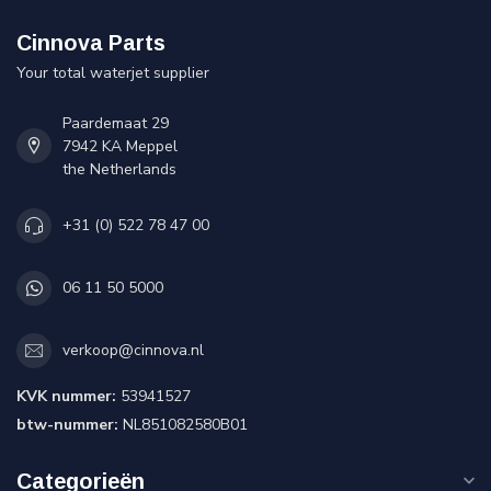
Cinnova Parts
Your total waterjet supplier
Paardemaat 29
7942 KA Meppel
the Netherlands
+31 (0) 522 78 47 00
06 11 50 5000
verkoop@cinnova.nl
KVK nummer:
53941527
btw-nummer:
NL851082580B01
Categorieën