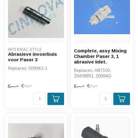
INTERMAC STYLE
Complete, assy Mixing
Abrasieve invoerbuis
Chamber Paser 3, 1
voor Paser 3
abrasive inlet.
Replaces: 009942-1
Replaces: AB7100,
20458851, 009940-
1,301021-2, 1050880
€--,--
€--,--
€--,--
€--,--