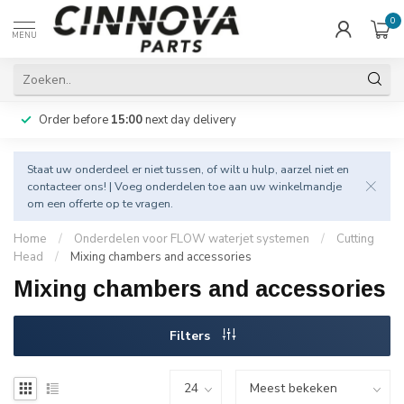
0
MENU
Order before
15:00
next day delivery
Staat uw onderdeel er niet tussen, of wilt u hulp, aarzel niet en
contacteer
ons! | Voeg onderdelen toe aan uw winkelmandje
om een offerte op te vragen.
Home
/
Onderdelen voor FLOW waterjet systemen
/
Cutting
Head
/
Mixing chambers and accessories
Mixing chambers and accessories
Filters