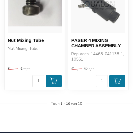
Nut Mixing Tube
PASER 4 MIXING
CHAMBER ASSEMBLY
Nut Mixing Tube
Replaces: 14468, 041138-1,
10561
€--,--
€--,--
€--,--
€--,--
Toon
1
-
10
van 10