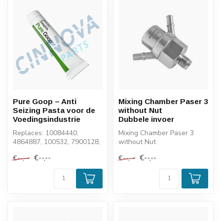
Pure Goop – Anti
Mixing Chamber Paser 3
Seizing Pasta voor de
without Nut
Voedingsindustrie
Dubbele invoer
Replaces: 10084440,
Mixing Chamber Paser 3
4864887, 100532, 7900128,
without Nut
SO201100, AT01319, MS-
Dubbele invoer
€--,--
€--,--
€--,--
€--,--
TL-PGT