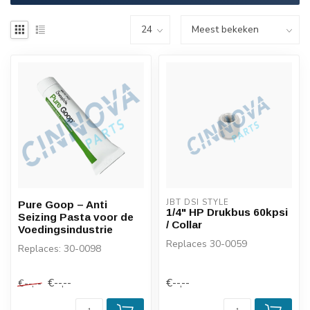
JBT DSI STYLE
Pure Goop – Anti
1/4" HP Drukbus 60kpsi
Seizing Pasta voor de
/ Collar
Voedingsindustrie
Replaces 30-0059
Replaces: 30-0098
€--,--
€--,--
€--,--