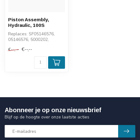
Piston Assembly,
Hydraulic, 100S
Replaces: SF05146576,
05146576, 5000202,
104547, 10623
€--,--
€--,--
Abonneer je op onze nieuwsbrief
Blijf op de hoogte over onze laatste acties