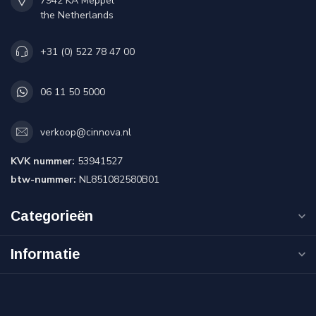
7942 KA Meppel
the Netherlands
+31 (0) 522 78 47 00
06 11 50 5000
verkoop@cinnova.nl
KVK nummer:
53941527
btw-nummer:
NL851082580B01
Categorieën
Informatie