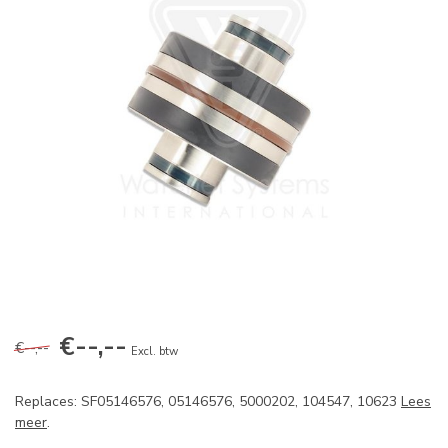
€--,--
€--,--
Excl. btw
Replaces: SF05146576, 05146576, 5000202, 104547, 10623
Lees
meer
.