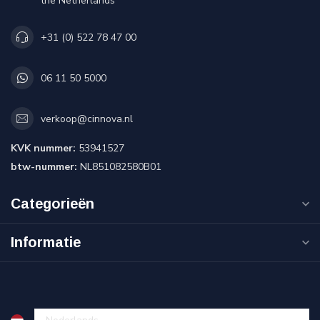
the Netherlands
+31 (0) 522 78 47 00
06 11 50 5000
verkoop@cinnova.nl
KVK nummer:
53941527
btw-nummer:
NL851082580B01
Categorieën
Informatie