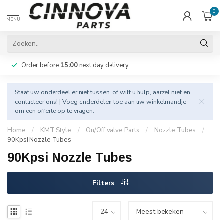
0
MENU
Order before
15:00
next day delivery
Staat uw onderdeel er niet tussen, of wilt u hulp, aarzel niet en
contacteer
ons! | Voeg onderdelen toe aan uw winkelmandje
om een offerte op te vragen.
Home
/
KMT Style
/
On/Off valve Parts
/
Nozzle Tubes
/
90Kpsi Nozzle Tubes
90Kpsi Nozzle Tubes
Filters