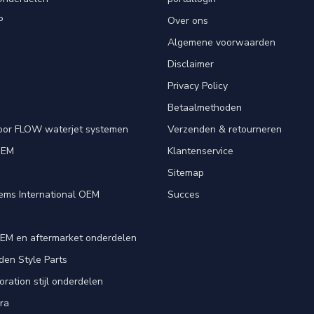
P
Over ons
Algemene voorwaarden
Disclaimer
Privacy Policy
Betaalmethoden
oor FLOW waterjet systemen
Verzenden & retourneren
OEM
Klantenservice
e
Sitemap
ems International OEM
Succes
EM en aftermarket onderdelen
en Style Parts
ration stijl onderdelen
ra