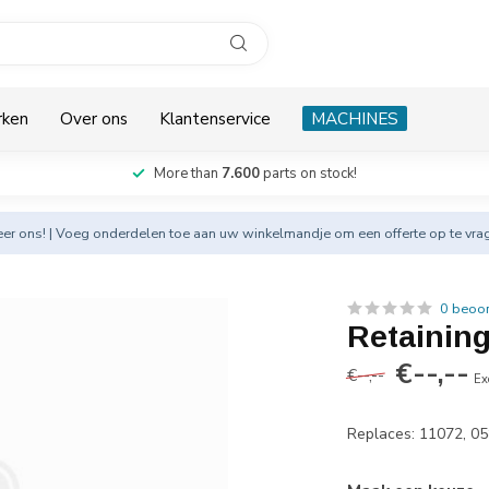
rken
Over ons
Klantenservice
MACHINES
More than
7.600
parts on stock!
eer
ons! | Voeg onderdelen toe aan uw winkelmandje om een offerte op te vra
0 beoo
Retaining
€--,--
€--,--
Ex
Replaces: 11072, 