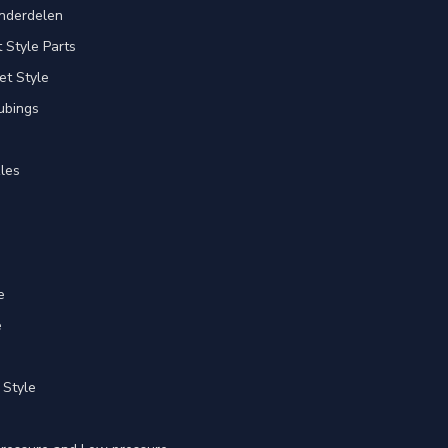
nderdelen
Style Parts
et Style
ubings
les
e
e
 Style