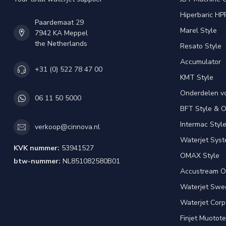
Hiperbaric HP
Paardemaat 29
Marel Style
7942 KA Meppel
the Netherlands
Resato Style
Accumulator
+31 (0) 522 78 47 00
KMT Style
Onderdelen v
06 11 50 5000
BFT Style & 
Intermac Styl
verkoop@cinnova.nl
Waterjet Syst
KVK nummer:
53941527
OMAX Style
btw-nummer:
NL851082580B01
Accustream O
Waterjet Swed
Waterjet Corpo
Finjet Muotote