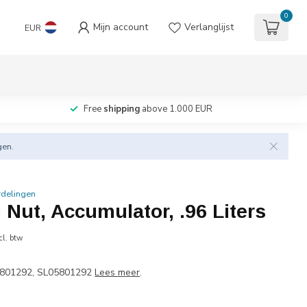
0
Mijn account
Verlanglijst
EUR
Free
shipping
above 1.000 EUR
gen.
rdelingen
 Nut, Accumulator, .96 Liters
cl. btw
05801292, SL05801292
Lees meer
.