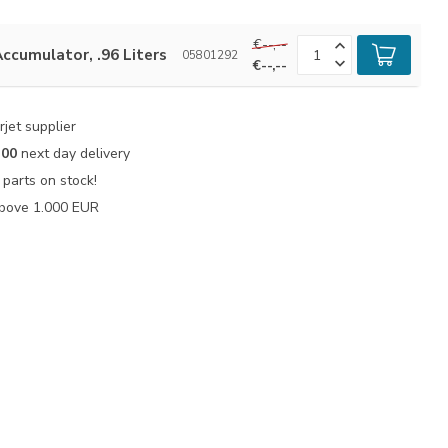
€--,--
Accumulator, .96 Liters
05801292
€--,--
jet supplier
:00
next day delivery
parts on stock!
bove 1.000 EUR