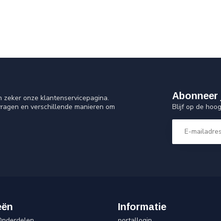
Abonneer 
n zeker onze klantenservicepagina.
Blijf op de hoo
vragen en verschillende manieren om
eën
Informatie
Onderdelen
portallogin