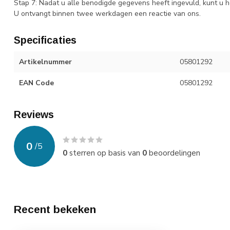
Stap 7: Nadat u alle benodigde gegevens heeft ingevuld, kunt u h
U ontvangt binnen twee werkdagen een reactie van ons.
Specificaties
Artikelnummer
05801292
EAN Code
05801292
Reviews
0
/
5
0
sterren op basis van
0
beoordelingen
Recent bekeken