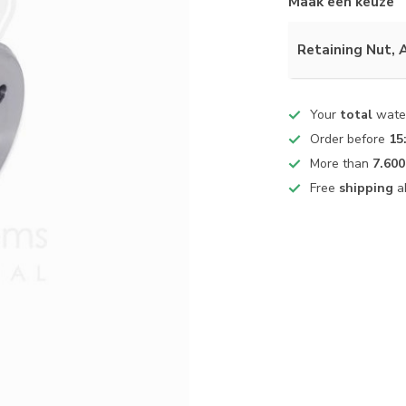
Maak een keuze
Retaining Nut, 
Your
total
water
Order before
15
More than
7.600
Free
shipping
a