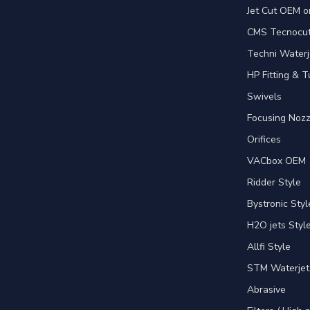
Jet Cut OEM o
CMS Tecnocut 
Techni Waterj
HP Fitting & T
Swivels
Focusing Nozz
Orifices
VACbox OEM
Ridder Style
Bystronic Styl
H2O jets Styl
Allfi Style
STM Waterjet
Abrasive