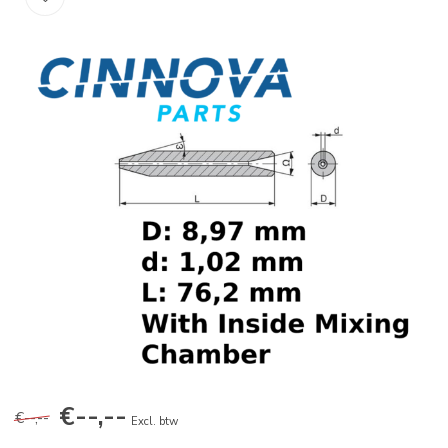
€--,--
€--,--
Excl. btw