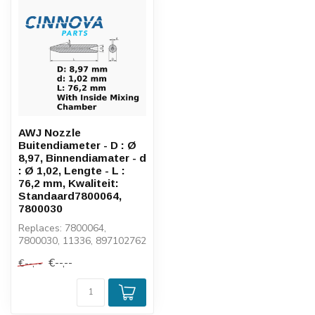
AWJ Nozzle
Buitendiameter - D : Ø
8,97, Binnendiamater - d
: Ø 1,02, Lengte - L :
76,2 mm, Kwaliteit:
Standaard7800064,
7800030
Replaces: 7800064,
7800030, 11336, 897102762
€--,--
€--,--