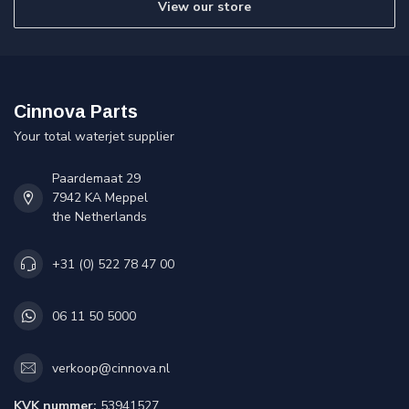
View our store
Cinnova Parts
Your total waterjet supplier
Paardemaat 29
7942 KA Meppel
the Netherlands
+31 (0) 522 78 47 00
06 11 50 5000
verkoop@cinnova.nl
KVK nummer:
53941527