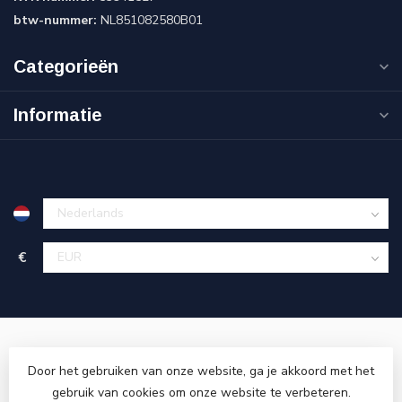
btw-nummer:
NL851082580B01
Categorieën
Informatie
€
Door het gebruiken van onze website, ga je akkoord met het
gebruik van cookies om onze website te verbeteren.
© Copyright 2026 Cinnova Parts
- Powered by
Lightspeed
-