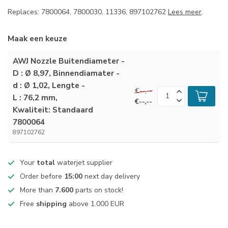
Replaces: 7800064, 7800030, 11336, 897102762
Lees meer
.
Maak een keuze
AWJ Nozzle Buitendiameter -
D : Ø 8,97, Binnendiamater -
d : Ø 1,02, Lengte -
€--,--
L : 76,2 mm,
€--,--
Kwaliteit: Standaard
7800064
897102762
Your
total
waterjet supplier
Order before
15:00
next day delivery
More than
7.600
parts on stock!
Free
shipping
above 1.000 EUR