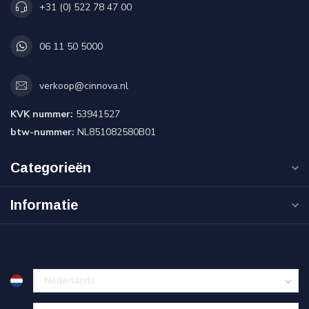
+31 (0) 522 78 47 00
06 11 50 5000
verkoop@cinnova.nl
KVK nummer:
53941527
btw-nummer:
NL851082580B01
Categorieën
Informatie