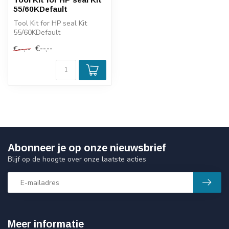
55/60KDefault
Tool Kit for HP seal Kit
55/60KDefault
€--,--
€--,--
Abonneer je op onze nieuwsbrief
Blijf op de hoogte over onze laatste acties
Meer informatie