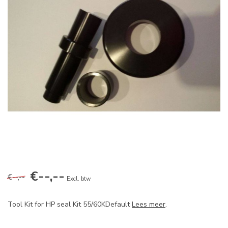
€--,--
€--,--
Excl. btw
Tool Kit for HP seal Kit 55/60KDefault
Lees meer
.