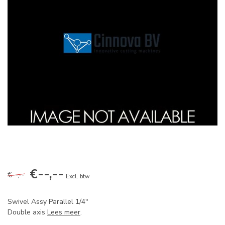
€--,--
€--,--
Excl. btw
Swivel Assy Parallel 1/4"
Double axis
Lees meer
.