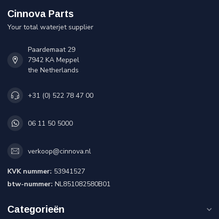
Cinnova Parts
Your total waterjet supplier
Paardemaat 29
7942 KA Meppel
the Netherlands
+31 (0) 522 78 47 00
06 11 50 5000
verkoop@cinnova.nl
KVK nummer:
53941527
btw-nummer:
NL851082580B01
Categorieën