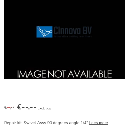
€--,--
€--,--
Excl. btw
Repair kit, Swivel Assy 90 degrees angle 1/4"
Lees meer
.