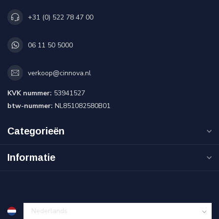
+31 (0) 522 78 47 00
06 11 50 5000
verkoop@cinnova.nl
KVK nummer:
53941527
btw-nummer:
NL851082580B01
Categorieën
Informatie