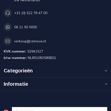
the Netherlands
+31 (0) 522 78 47 00
06 11 50 5000
verkoop@cinnova.nl
KVK nummer:
53941527
btw-nummer:
NL851082580B01
Categorieën
Informatie