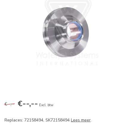
€--,--
€--,--
Excl. btw
Replaces: 72158494, SK72158494
Lees meer
.