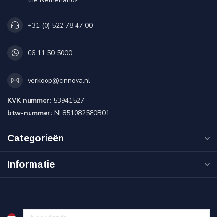
the Netherlands
+31 (0) 522 78 47 00
06 11 50 5000
verkoop@cinnova.nl
KVK nummer:
53941527
btw-nummer:
NL851082580B01
Categorieën
Informatie