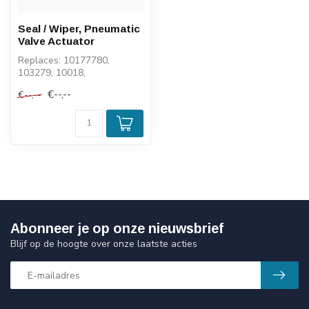
Seal / Wiper, Pneumatic
Valve Actuator
Replaces: 10177780,
103279, 10018,
VL10177780
€--,--
€--,--
Abonneer je op onze nieuwsbrief
Blijf op de hoogte over onze laatste acties