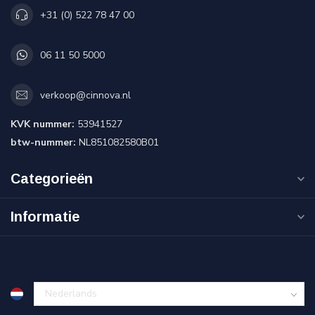
+31 (0) 522 78 47 00
06 11 50 5000
verkoop@cinnova.nl
KVK nummer:
53941527
btw-nummer:
NL851082580B01
Categorieën
Informatie