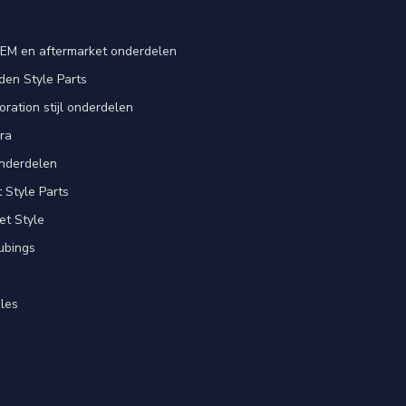
EM en aftermarket onderdelen
en Style Parts
ration stijl onderdelen
ra
nderdelen
Style Parts
et Style
ubings
les