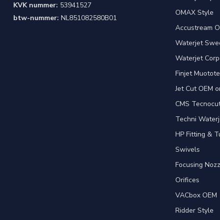
KVK nummer:
53941527
OMAX Style
btw-nummer:
NL851082580B01
Accustream O
Waterjet Swed
Waterjet Corpo
Finjet Muotote
Jet Cut OEM o
CMS Tecnocut 
Techni Waterj
HP Fitting & T
Swivels
Focusing Nozz
Orifices
VACbox OEM
Ridder Style