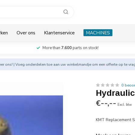
rken
Over ons
Klantenservice
MACHINES
More than
7.600
parts on stock!
eer
ons! | Voeg onderdelen toe aan uw winkelmandje om een offerte op te vra
0 beoo
Hydraulic
€--,--
Excl. btw
KMT Replacement 