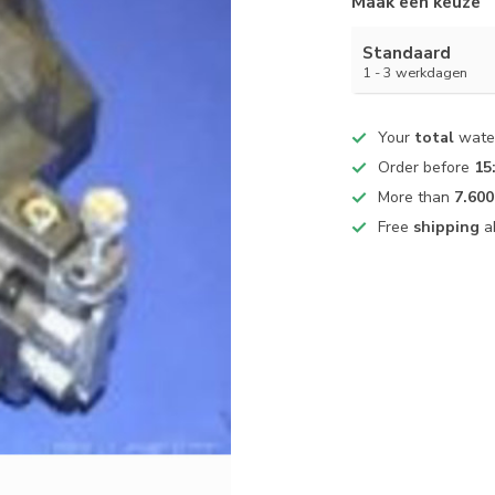
Maak een keuze
Standaard
1 - 3 werkdagen
Your
total
water
Order before
15
More than
7.600
Free
shipping
a