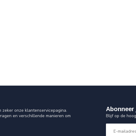
Abonneer 
n zeker onze klantenservicepagina.
Blijf op de hoo
vragen en verschillende manieren om