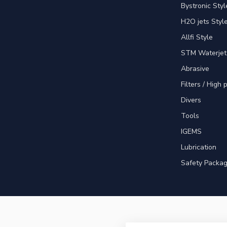
Bystronic Styl
H2O jets Styl
Allfi Style
STM Waterjet
Abrasive
Filters / High
Divers
Tools
IGEMS
Lubrication
Safety Packa