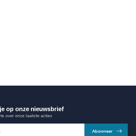
je op onze nieuwsbrief
gte over onze laatste acties
Abonneer