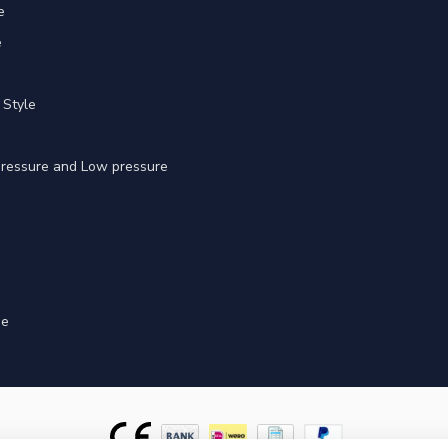
e
e
 Style
 pressure and Low pressure
ge