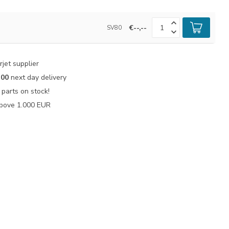
€--,--
SV80
jet supplier
:00
next day delivery
parts on stock!
bove 1.000 EUR