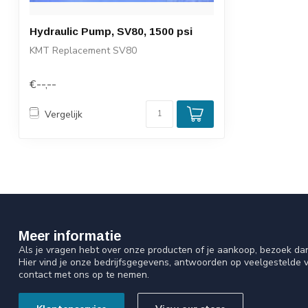
Hydraulic Pump, SV80, 1500 psi
KMT Replacement SV80
€--,--
Vergelijk
Meer informatie
Als je vragen hebt over onze producten of je aankoop, bezoek da
Hier vind je onze bedrijfsgegevens, antwoorden op veelgestelde 
contact met ons op te nemen.