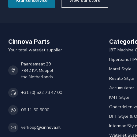
Klantenservice
View our store
Cinnova Parts
Categori
Your total waterjet supplier
JBT Machine 
Hiperbaric HP
Paardemaat 29
Marel Style
7942 KA Meppel
the Netherlands
Resato Style
Accumulator
+31 (0) 522 78 47 00
KMT Style
Onderdelen v
06 11 50 5000
BFT Style & 
Intermac Styl
verkoop@cinnova.nl
Waterjet Syst