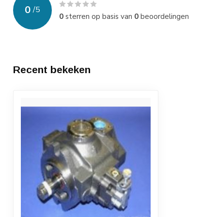
0
/
5
0
sterren op basis van
0
beoordelingen
Recent bekeken