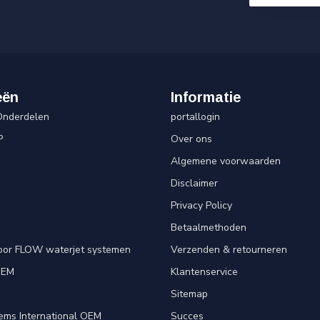
eën
Informatie
Onderdelen
portallogin
P
Over ons
Algemene voorwaarden
Disclaimer
Privacy Policy
Betaalmethoden
oor FLOW waterjet systemen
Verzenden & retourneren
OEM
Klantenservice
e
Sitemap
ems International OEM
Succes