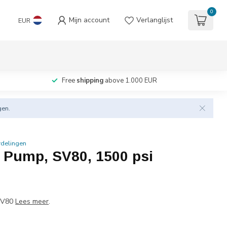
0
Mijn account
Verlanglijst
EUR
Free
shipping
above 1.000 EUR
gen.
rdelingen
 Pump, SV80, 1500 psi
SV80
Lees meer
.