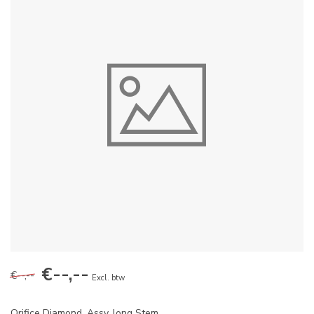
€--,--
€--,--
Excl. btw
Orifice Diamond, Assy, long Stem