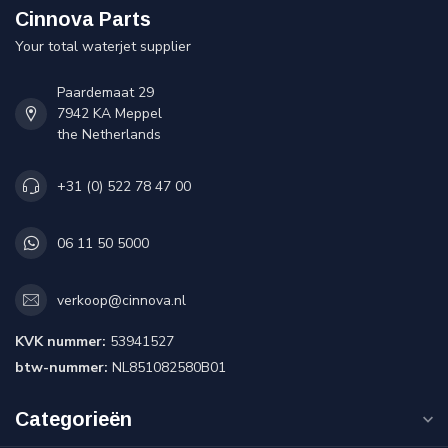
Cinnova Parts
Your total waterjet supplier
Paardemaat 29
7942 KA Meppel
the Netherlands
+31 (0) 522 78 47 00
06 11 50 5000
verkoop@cinnova.nl
KVK nummer:
53941527
btw-nummer:
NL851082580B01
Categorieën