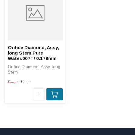
Orifice Diamond, Assy,
long Stem Pure
Water.007" / 0.178mm
Orifice Diamond, Assy, long
Stem
Pure Water
€--,--
€--,--
.007" / 0.178mm