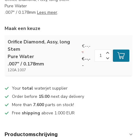
Pure Water
.007" / 0.178mm
Lees meer
.
Maak een keuze
Orifice Diamond, Assy, long
€--,-
Stem
-
Pure Water
€--,-
.007" / 0.178mm
-
120A.1007
Your
total
waterjet supplier
Order before
15:00
next day delivery
More than
7.600
parts on stock!
Free
shipping
above 1.000 EUR
Productomschrijving