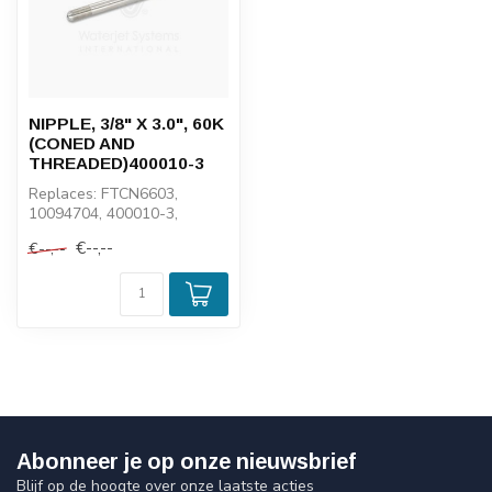
NIPPLE, 3/8" X 3.0", 60K
(CONED AND
THREADED)400010-3
Replaces: FTCN6603,
10094704, 400010-3,
5000033, 10480
€--,--
€--,--
Abonneer je op onze nieuwsbrief
Blijf op de hoogte over onze laatste acties