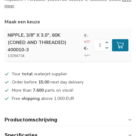
meer
.
Maak een keuze
NIPPLE, 3/8" X 3.0", 60K
€-
-,--
(CONED AND THREADED)
€-
400010-3
-,--
10094704
Your
total
waterjet supplier
Order before
15:00
next day delivery
More than
7.600
parts on stock!
Free
shipping
above 1.000 EUR
Productomschrijving
Specificaties