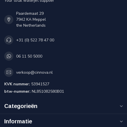
Your total waterjet supplier
Paardemaat 29
7942 KA Meppel
the Netherlands
+31 (0) 522 78 47 00
06 11 50 5000
verkoop@cinnova.nl
KVK nummer:
53941527
btw-nummer:
NL851082580B01
Categorieën
Informatie