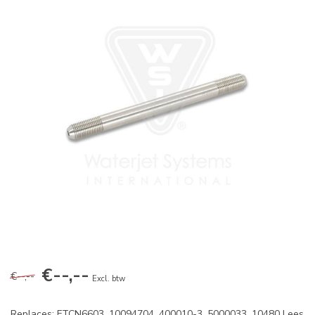
€--,--
€--,--
Excl. btw
Replaces: FTCN6603, 10094704, 400010-3, 5000033, 10480
Lees