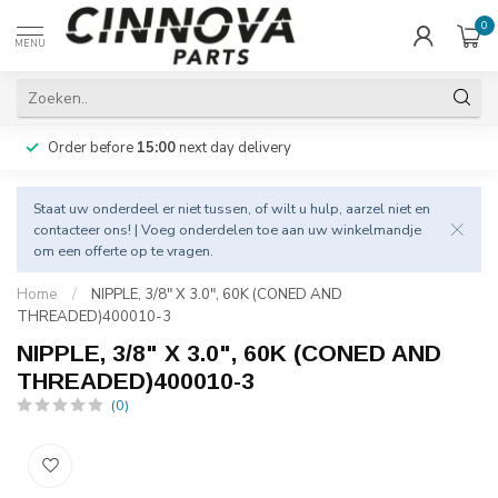
0
MENU
More than
7.600
parts on stock!
Staat uw onderdeel er niet tussen, of wilt u hulp, aarzel niet en
contacteer
ons! | Voeg onderdelen toe aan uw winkelmandje
om een offerte op te vragen.
Home
/
NIPPLE, 3/8" X 3.0", 60K (CONED AND
THREADED)400010-3
NIPPLE, 3/8" X 3.0", 60K (CONED AND
THREADED)400010-3
(0)