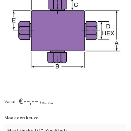
€--,--
Vanaf
Excl. btw
Maak een keuze
Maat (inch): 1/4", Kwaliteit: