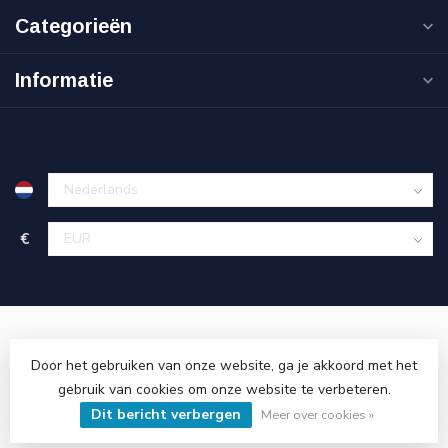
Categorieën
Informatie
€
Door het gebruiken van onze website, ga je akkoord met het
gebruik van cookies om onze website te verbeteren.
© Copyright 2026 Cinnova Parts
- Powered by
Lightspeed
-
Dit bericht verbergen
Lightspeed design
by
Dyvelopment
Meer over cookies »