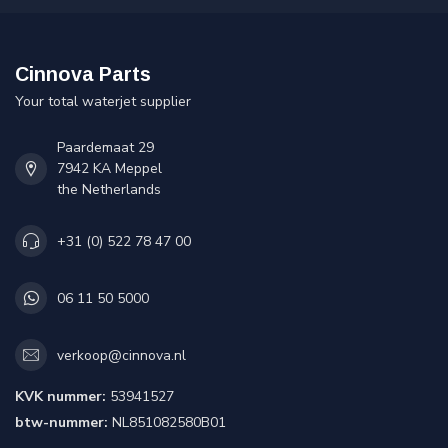
Cinnova Parts
Your total waterjet supplier
Paardemaat 29
7942 KA Meppel
the Netherlands
+31 (0) 522 78 47 00
06 11 50 5000
verkoop@cinnova.nl
KVK nummer:
53941527
btw-nummer:
NL851082580B01