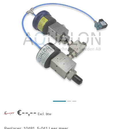
€--,--
€--,--
Excl. btw
Replaces: 10481, 5-041
Lees meer
.