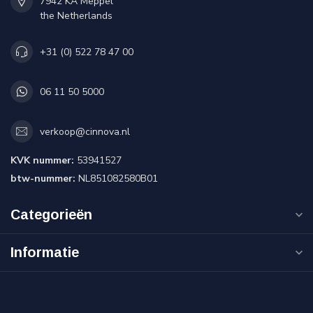
7942 KA Meppel
the Netherlands
+31 (0) 522 78 47 00
06 11 50 5000
verkoop@cinnova.nl
KVK nummer:
53941527
btw-nummer:
NL851082580B01
Categorieën
Informatie