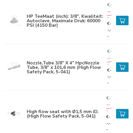
€-
-,-
HP TeeMaat (inch): 3/8", Kwaliteit:
-
Autoclave, Maximale Druk: 60000
€-
PSI (4150 Bar)
-,-
-
€-
-,-
Nozzle,Tube 3/8" X 4" HpcNozzle
-
Tube, 3/8" x 101,6 mm (High Flow
€-
Safety Pack, 5-041)
-,-
-
€-
-,-
-
High flow seat with Ø1,5 mm iD.
(High Flow Safety Pack, 5-041)
€-
-,-
-