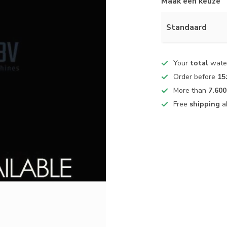
Maak een keuze
Standaard
Your
total
water
Order before
15
More than
7.600
Free
shipping
a