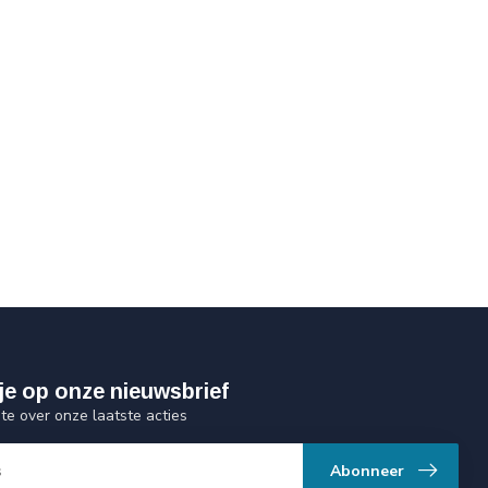
je op onze nieuwsbrief
gte over onze laatste acties
Abonneer