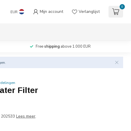
0
Mijn account
Verlanglijst
EUR
Free
shipping
above 1.000 EUR
gen.
rdelingen
ter Filter
 202533
Lees meer
.