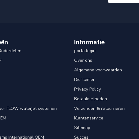
eën
Informatie
Onderdelen
portallogin
P
Over ons
Algemene voorwaarden
Disclaimer
Privacy Policy
Betaalmethoden
oor FLOW waterjet systemen
Verzenden & retourneren
OEM
Klantenservice
e
Sitemap
ems International OEM
Succes