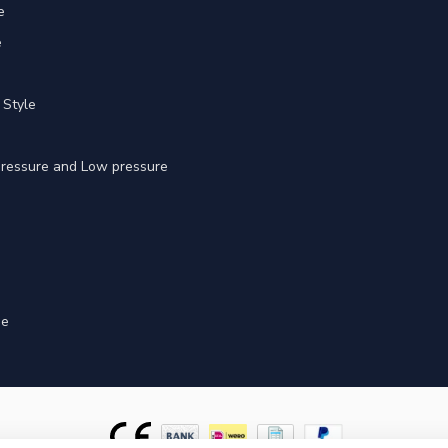
e
e
 Style
 pressure and Low pressure
ge