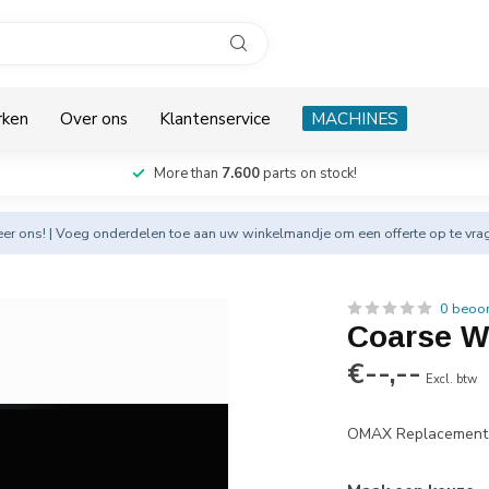
rken
Over ons
Klantenservice
MACHINES
More than
7.600
parts on stock!
eer
ons! | Voeg onderdelen toe aan uw winkelmandje om een offerte op te vra
0 beoo
Coarse Wa
€--,--
Excl. btw
OMAX Replacement