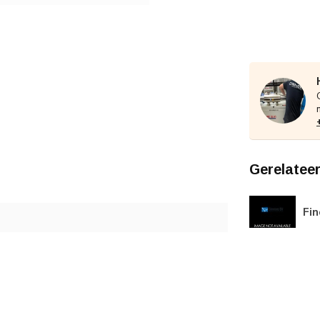
Gerelatee
Fin