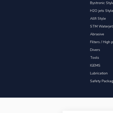
Bystronic Styl
H2O jets Styl
Allfi Style
STM Waterjet
Abrasive
Filters / High
Divers
Tools
IGEMS
Lubrication
Safety Packa