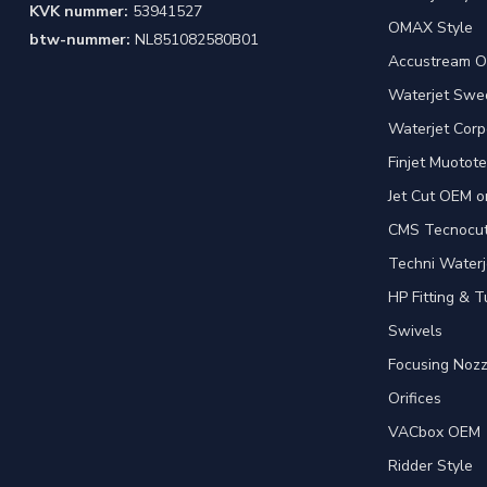
KVK nummer:
53941527
OMAX Style
btw-nummer:
NL851082580B01
Accustream O
Waterjet Swed
Waterjet Corpo
Finjet Muotote
Jet Cut OEM o
CMS Tecnocut 
Techni Waterj
HP Fitting & T
Swivels
Focusing Nozz
Orifices
VACbox OEM
Ridder Style