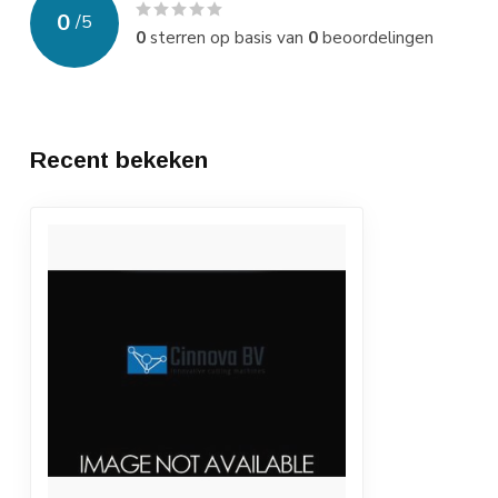
0
/
5
0
sterren op basis van
0
beoordelingen
Recent bekeken