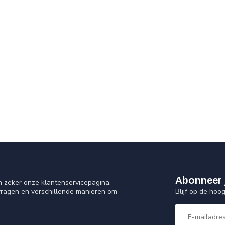
Abonneer 
n zeker onze klantenservicepagina.
Blijf op de hoo
vragen en verschillende manieren om