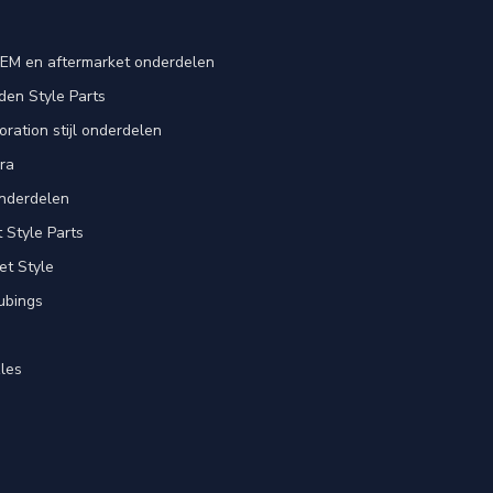
EM en aftermarket onderdelen
en Style Parts
ration stijl onderdelen
ra
nderdelen
Style Parts
et Style
ubings
les