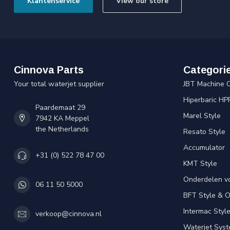
Klantenservice
View our store
Cinnova Parts
Categori
Your total waterjet supplier
JBT Machine 
Hiperbaric HP
Paardemaat 29
Marel Style
7942 KA Meppel
the Netherlands
Resato Style
Accumulator
+31 (0) 522 78 47 00
KMT Style
Onderdelen v
06 11 50 5000
BFT Style & 
Intermac Styl
verkoop@cinnova.nl
Waterjet Syst