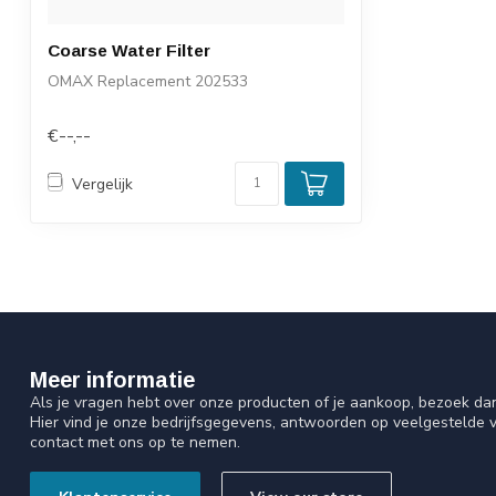
Coarse Water Filter
OMAX Replacement 202533
€--,--
Vergelijk
Meer informatie
Als je vragen hebt over onze producten of je aankoop, bezoek da
Hier vind je onze bedrijfsgegevens, antwoorden op veelgestelde 
contact met ons op te nemen.