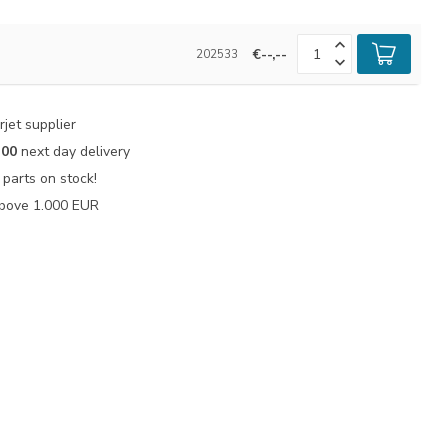
€--,--
202533
jet supplier
:00
next day delivery
parts on stock!
bove 1.000 EUR