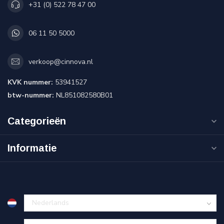
+31 (0) 522 78 47 00
06 11 50 5000
verkoop@cinnova.nl
KVK nummer:
53941527
btw-nummer:
NL851082580B01
Categorieën
Informatie