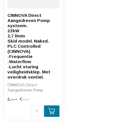
CINNOVA Direct
Aangedreven Pomp
systeem.
22kW
2,7 l/min
Skid model. Naked.
PLC Controlled
(CINNOVA)
-Frequentie
-Waterflow
-Lucht sturing
veiligheidsklep. Met
overdruk ventiel.
CINNOVA Direct
Aangedreven Pomp
systeem.
€--,--
€--,--
22kW
2,7 l/min
Skid model. Naked.
P...