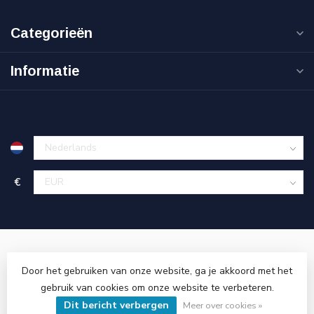
Categorieën
Informatie
€
Door het gebruiken van onze website, ga je akkoord met het
gebruik van cookies om onze website te verbeteren.
© Copyright 2026 Cinnova Parts
- Powered by
Lightspeed
-
Dit bericht verbergen
Lightspeed design
by
Dyvelopment
Meer over cookies »