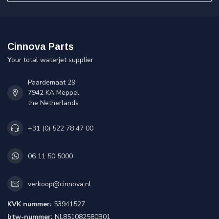
Cinnova Parts
Your total waterjet supplier
Paardemaat 29
7942 KA Meppel
the Netherlands
+31 (0) 522 78 47 00
06 11 50 5000
verkoop@cinnova.nl
KVK nummer:
53941527
btw-nummer:
NL851082580B01