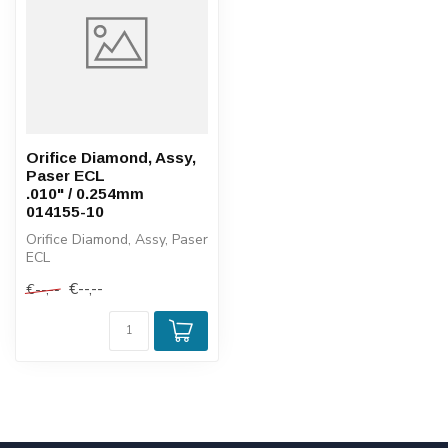
Orifice Diamond, Assy,
Paser ECL
.010" / 0.254mm
014155-10
Orifice Diamond, Assy, Paser
ECL
.010" / 0.254mm
€--,--
€--,--
014155-10