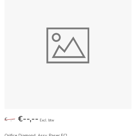
€--,--
€--,--
Excl. btw
Orifice Diamond, Assy, Paser ECL