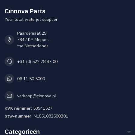
Cinnova Parts
Your total waterjet supplier
Paardemaat 29
7942 KA Meppel
the Netherlands
+31 (0) 522 78 47 00
06 11 50 5000
verkoop@cinnova.nl
KVK nummer:
53941527
btw-nummer:
NL851082580B01
Categorieën