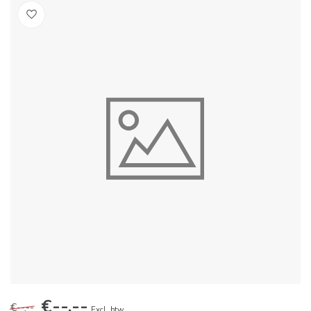
€--,--
€--,--
Excl. btw