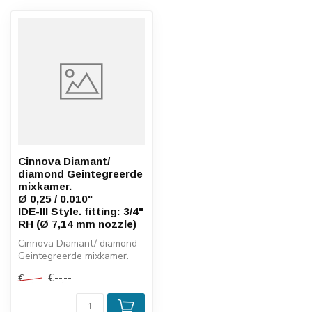
Cinnova Diamant/
diamond Geintegreerde
mixkamer.
Ø 0,25 / 0.010"
IDE-III Style. fitting: 3/4"
RH (Ø 7,14 mm nozzle)
Cinnova Diamant/ diamond
Geintegreerde mixkamer.
Ø 0,25 / 0.010"
€--,--
€--,--
IDE-III Style...