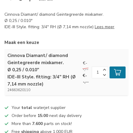
Cinnova Diamant/ diamond Geintegreerde mixkamer.
Ø 0,25 / 0.010"
IDE-III Style. fitting: 3/4" RH (Ø 7,14 mm nozzle)
Lees meer
.
Maak een keuze
Cinnova Diamant/ diamond
Geintegreerde mixkamer.
€-
-,--
Ø 0,25 / 0.010"
€-
IDE-III Style. fitting: 3/4" RH (Ø
-,--
7,14 mm nozzle)
24663620110
Your
total
waterjet supplier
Order before
15:00
next day delivery
More than
7.600
parts on stock!
Free
shipping
above 1.000 EUR