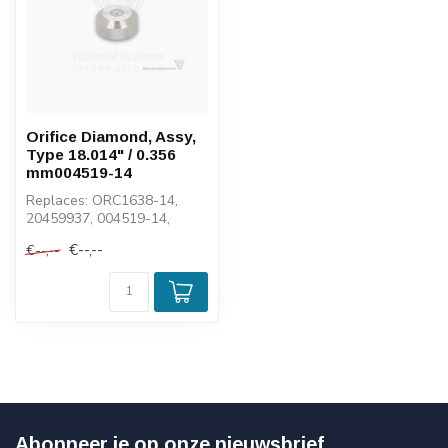
Orifice Diamond, Assy,
Type 18.014" / 0.356
mm004519-14
Replaces: ORC1638-14,
20459937, 004519-14,
202101-14, 1-21238-014,
€--,--
€--,--
10462, 246633...
Abonneer je op onze nieuwsbrief