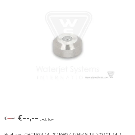
€--,--
€--,--
Excl. btw
Replaces: ORC1638-14, 20459937, 004519-14, 202101-14, 1-