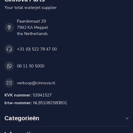
Your total waterjet supplier
Paardemaat 29
7942 KA Meppel
the Netherlands
+31 (0) 522 78 47 00
06 11 50 5000
verkoop@cinnova.nl
KVK nummer:
53941527
btw-nummer:
NL851082580B01
Categorieën