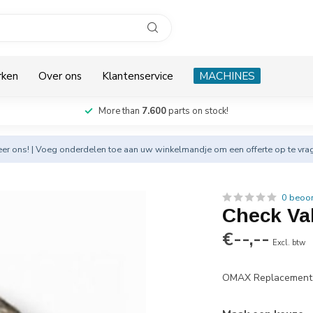
rken
Over ons
Klantenservice
MACHINES
More than
7.600
parts on stock!
eer
ons! | Voeg onderdelen toe aan uw winkelmandje om een offerte op te vra
0 beoo
Check Va
€--,--
Excl. btw
OMAX Replacement