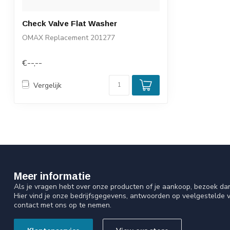
Check Valve Flat Washer
OMAX Replacement 201277
€--,--
Vergelijk
Meer informatie
Als je vragen hebt over onze producten of je aankoop, bezoek da
Hier vind je onze bedrijfsgegevens, antwoorden op veelgestelde 
contact met ons op te nemen.