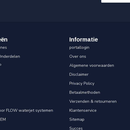
eën
Informatie
ines
portallogin
Onderdelen
Over ons
P
Algemene voorwaarden
Disclaimer
Privacy Policy
Betaalmethoden
Verzenden & retourneren
oor FLOW waterjet systemen
Klantenservice
OEM
Sitemap
e
Succes