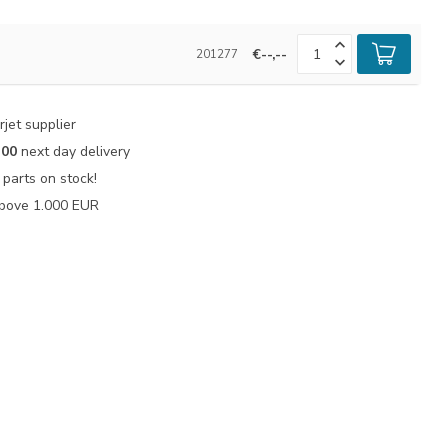
€--,--
201277
jet supplier
:00
next day delivery
parts on stock!
bove 1.000 EUR