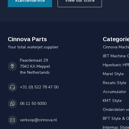
Klantenservice
View our store
Cinnova Parts
Categori
Your total waterjet supplier
Cinnova Mach
JBT Machine 
Paardemaat 29
Hiperbaric HP
7942 KA Meppel
the Netherlands
Marel Style
Resato Style
+31 (0) 522 78 47 00
Accumulator
KMT Style
06 11 50 5000
Onderdelen v
BFT Style & 
verkoop@cinnova.nl
Intermac Styl