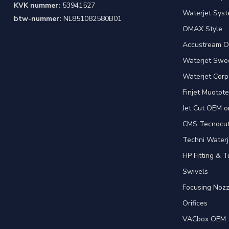
KVK nummer:
53941527
Waterjet Syst
btw-nummer:
NL851082580B01
OMAX Style
Accustream O
Waterjet Swed
Waterjet Corpo
Finjet Muotote
Jet Cut OEM o
CMS Tecnocut 
Techni Waterj
HP Fitting & T
Swivels
Focusing Nozz
Orifices
VACbox OEM