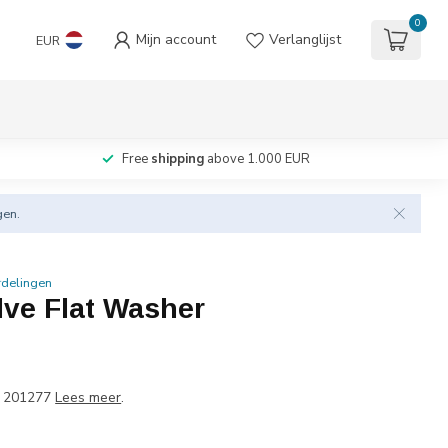
0
Mijn account
Verlanglijst
EUR
Free
shipping
above 1.000 EUR
gen.
rdelingen
lve Flat Washer
 201277
Lees meer
.