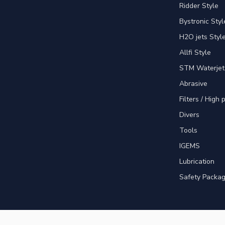
Ridder Style
Bystronic Styl
H2O jets Styl
Allfi Style
STM Waterjet
Abrasive
Filters / High
Divers
Tools
IGEMS
Lubrication
Safety Packa