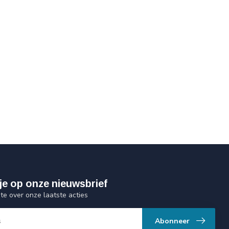
je op onze nieuwsbrief
gte over onze laatste acties
Abonneer