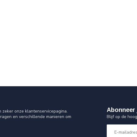
Abonneer 
n zeker onze klantenservicepagina.
Blijf op de hoo
vragen en verschillende manieren om