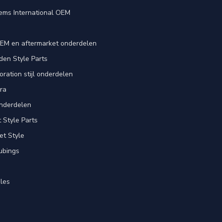
ems International OEM
EM en aftermarket onderdelen
en Style Parts
ration stijl onderdelen
ra
nderdelen
Style Parts
et Style
ubings
les