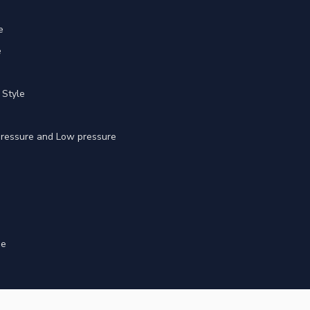
e
e
 Style
 pressure and Low pressure
ge