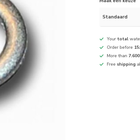
Maak een keuze
Standaard
Your
total
water
Order before
15
More than
7.600
Free
shipping
a