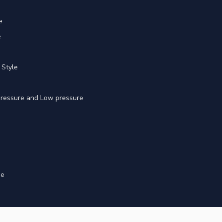
e
e
 Style
 pressure and Low pressure
ge