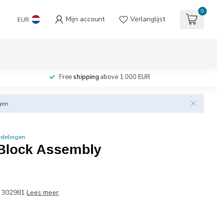
0
Mijn account
Verlanglijst
EUR
Free
shipping
above 1.000 EUR
gen.
rdelingen
Block Assembly
 302981
Lees meer
.