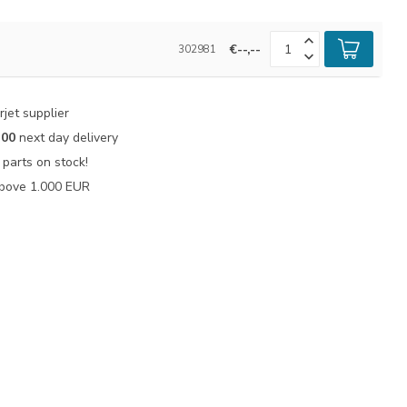
€--,--
302981
jet supplier
:00
next day delivery
parts on stock!
bove 1.000 EUR