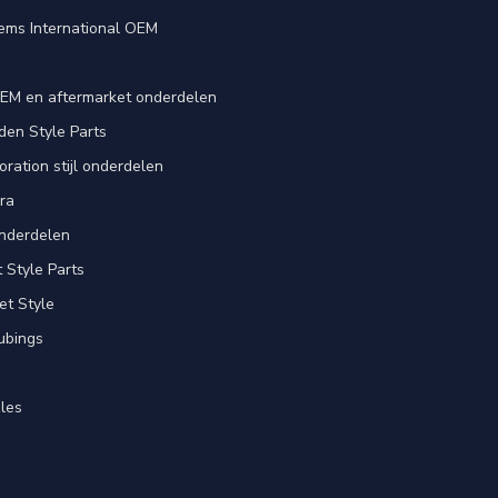
ems International OEM
EM en aftermarket onderdelen
en Style Parts
ration stijl onderdelen
ra
nderdelen
Style Parts
et Style
ubings
les