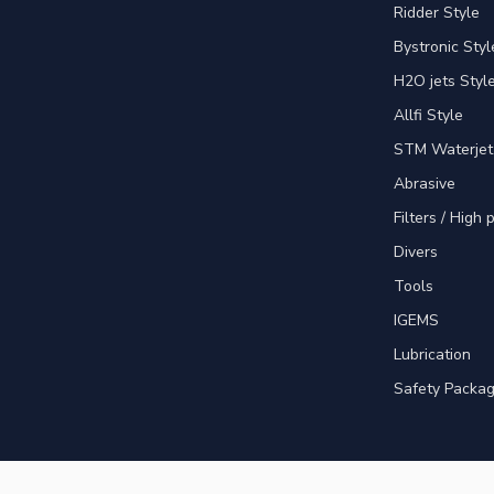
Ridder Style
Bystronic Styl
H2O jets Styl
Allfi Style
STM Waterjet
Abrasive
Filters / High
Divers
Tools
IGEMS
Lubrication
Safety Packa