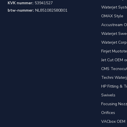
KVK nummer:
53941527
Waterjet Syst
btw-nummer:
NL851082580B01
OMAX Style
Accustream O
Waterjet Swed
Waterjet Corpo
Finjet Muotote
Jet Cut OEM o
CMS Tecnocut 
Techni Waterj
HP Fitting & T
Swivels
Focusing Nozz
Orifices
VACbox OEM