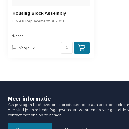
Housing Block Assembly
OMAX Replacement 302981
€--,--
Vergelijk
Meer informatie
Als je vragen hebt over onze producten of je aankoop, bezoek da
Hier vind je onze bedrijfsgegevens, antwoorden op veelgestelde 
contact met ons op te nemen.