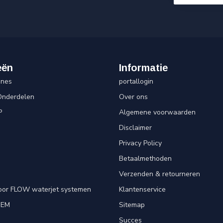
eën
Informatie
ines
portallogin
Onderdelen
Over ons
P
Algemene voorwaarden
Disclaimer
Privacy Policy
Betaalmethoden
Verzenden & retourneren
oor FLOW waterjet systemen
Klantenservice
OEM
Sitemap
e
Succes