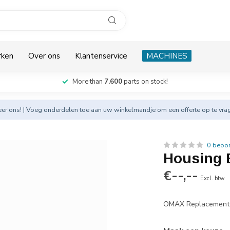
rken
Over ons
Klantenservice
MACHINES
More than
7.600
parts on stock!
eer
ons! | Voeg onderdelen toe aan uw winkelmandje om een offerte op te vra
0 beoo
Housing 
€--,--
Excl. btw
OMAX Replacement