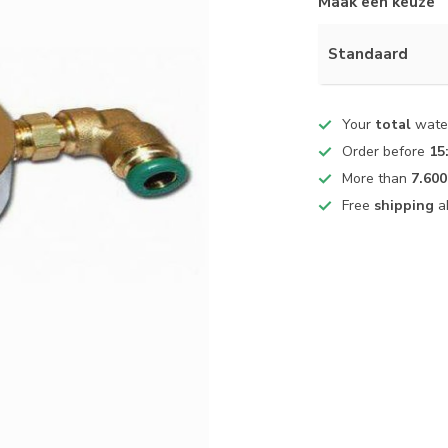
Maak een keuze
Standaard
Your
total
water
Order before
15
More than
7.600
Free
shipping
a