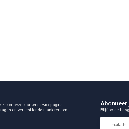
Abonneer 
n zeker onze klantenservicepagina.
Blijf op de hoo
vragen en verschillende manieren om