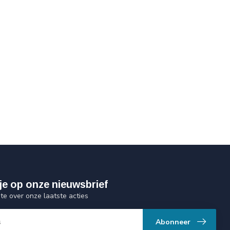
je op onze nieuwsbrief
gte over onze laatste acties
Abonneer