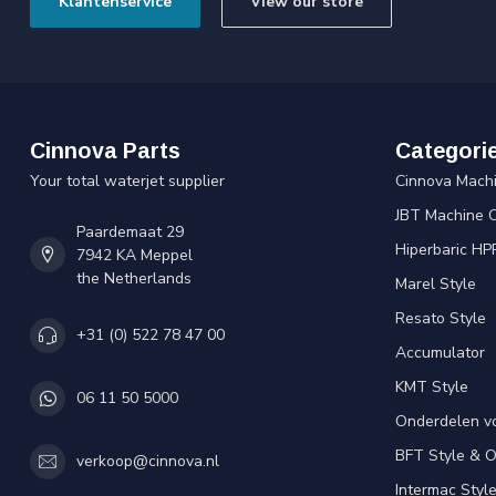
Klantenservice
View our store
Cinnova Parts
Categori
Your total waterjet supplier
Cinnova Mach
JBT Machine 
Paardemaat 29
Hiperbaric HP
7942 KA Meppel
the Netherlands
Marel Style
Resato Style
+31 (0) 522 78 47 00
Accumulator
KMT Style
06 11 50 5000
Onderdelen v
BFT Style & 
verkoop@cinnova.nl
Intermac Styl