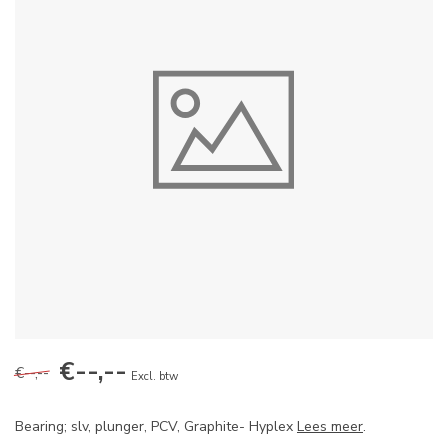
€--,--
€--,--
Excl. btw
Bearing; slv, plunger, PCV, Graphite- Hyplex
Lees meer
.