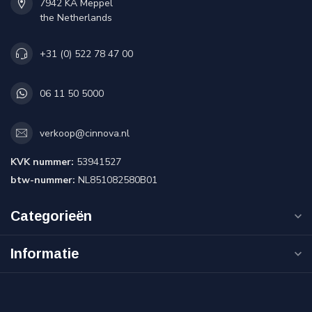
7942 KA Meppel
the Netherlands
+31 (0) 522 78 47 00
06 11 50 5000
verkoop@cinnova.nl
KVK nummer:
53941527
btw-nummer:
NL851082580B01
Categorieën
Informatie