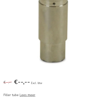
€--,--
€--,--
Excl. btw
Filler tube
Lees meer
.