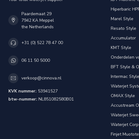
Hiperbaric HP
Paardemaat 29
Marel Style
7942 KA Meppel
the Netherlands
Resato Style
Accumulator
+31 (0) 522 78 47 00
KMT Style
Onderdelen v
06 11 50 5000
BFT Style & 
Intermac Styl
verkoop@cinnova.nl
Waterjet Syst
KVK nummer:
53941527
OMAX Style
btw-nummer:
NL851082580B01
Accustream O
Waterjet Swed
Waterjet Corpo
Finjet Muotote