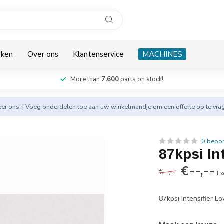
rken
Over ons
Klantenservice
MACHINES
More than
7.600
parts on stock!
eer
ons! | Voeg onderdelen toe aan uw winkelmandje om een offerte op te vra
0 beoo
87kpsi In
€--,--
€--,--
Ex
87kpsi Intensifier L