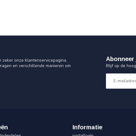
Abonneer 
n zeker onze klantenservicepagina.
Blijf op de hoo
vragen en verschillende manieren om
eën
Informatie
Onderdelen
portallogin