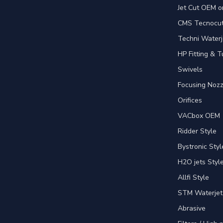
Jet Cut OEM o
CMS Tecnocut 
Techni Waterj
HP Fitting & T
Swivels
Focusing Nozz
Orifices
VACbox OEM
Ridder Style
Bystronic Styl
H2O jets Styl
Allfi Style
STM Waterjet
Abrasive