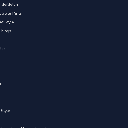
nderdelen
Style Parts
et Style
ubings
les
e
e
 Style