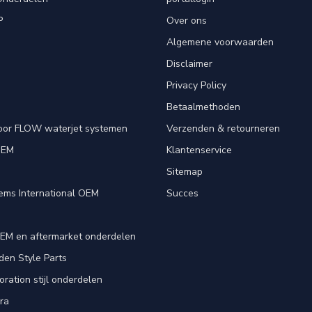
P
Over ons
Algemene voorwaarden
Disclaimer
Privacy Policy
Betaalmethoden
oor FLOW waterjet systemen
Verzenden & retourneren
OEM
Klantenservice
e
Sitemap
ems International OEM
Succes
EM en aftermarket onderdelen
en Style Parts
ration stijl onderdelen
ra