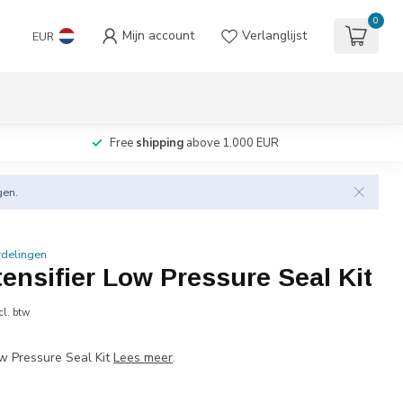
0
Mijn account
Verlanglijst
EUR
Free
shipping
above 1.000 EUR
gen.
rdelingen
tensifier Low Pressure Seal Kit
cl. btw
ow Pressure Seal Kit
Lees meer
.