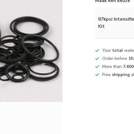
Maak een keuze
87kpsi Intensifi
Kit
Your
total
water
Order before
15
More than
7.600
Free
shipping
a