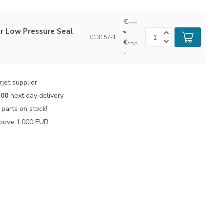
€--,-
er Low Pressure Seal
-
013157-1
€--,-
-
jet supplier
:00
next day delivery
parts on stock!
bove 1.000 EUR