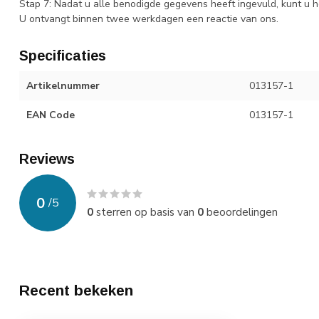
Stap 7: Nadat u alle benodigde gegevens heeft ingevuld, kunt u h
U ontvangt binnen twee werkdagen een reactie van ons.
Specificaties
Artikelnummer
013157-1
EAN Code
013157-1
Reviews
0
/
5
0
sterren op basis van
0
beoordelingen
Recent bekeken